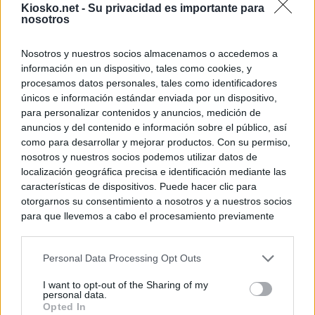
Kiosko.net -
Su privacidad es importante para
nosotros
Nosotros y nuestros socios almacenamos o accedemos a
información en un dispositivo, tales como cookies, y
procesamos datos personales, tales como identificadores
únicos e información estándar enviada por un dispositivo,
para personalizar contenidos y anuncios, medición de
anuncios y del contenido e información sobre el público, así
como para desarrollar y mejorar productos. Con su permiso,
nosotros y nuestros socios podemos utilizar datos de
localización geográfica precisa e identificación mediante las
características de dispositivos. Puede hacer clic para
otorgarnos su consentimiento a nosotros y a nuestros socios
para que llevemos a cabo el procesamiento previamente
descrito. De forma alternativa, puede acceder a información
más detallada y cambiar sus preferencias antes de otorgar o
Personal Data Processing Opt Outs
negar su consentimiento. Tenga en cuenta que algún
procesamiento de sus datos personales puede no requerir
I want to opt-out of the Sharing of my
de su consentimiento, pero usted tiene el derecho de
personal data.
rechazar tal procesamiento. Sus preferencias se aplicarán
Opted In