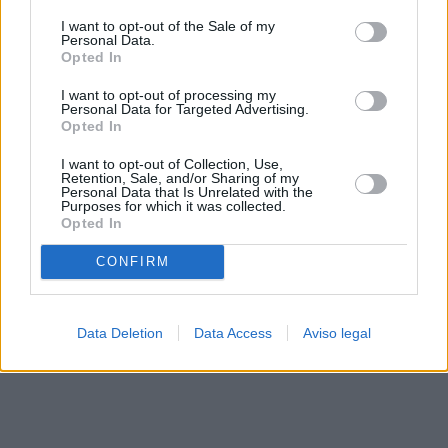
solo a este sitio web. Puede cambiar sus preferencias en
I want to opt-out of the Sale of my
cualquier momento entrando de nuevo en este sitio web o
Personal Data.
visitando nuestra política de privacidad.
Opted In
I want to opt-out of processing my
Personal Data for Targeted Advertising.
Opted In
I want to opt-out of Collection, Use,
Retention, Sale, and/or Sharing of my
Personal Data that Is Unrelated with the
Purposes for which it was collected.
Opted In
CONFIRM
Data Deletion
Data Access
Aviso legal