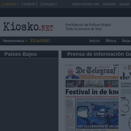
[ español ]
[ english ]
[ français ]
sobre Kiosko.net
contacto
ayuda
Periódicos de Países Bajos
Toda la prensa de hoy
Hemeroteca
21/Jul/2021
Inicio
África
Asia
Países Bajos
Prensa de Información G