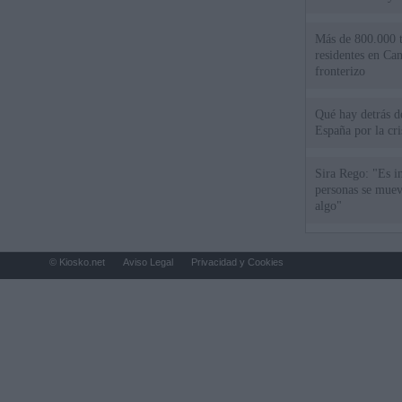
Más de 800.000 t
residentes en Can
fronterizo
Qué hay detrás d
España por la cri
Sira Rego: "Es i
personas se muev
algo"
© Kiosko.net
Aviso Legal
Privacidad y Cookies