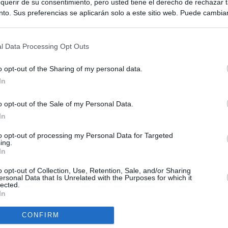
querir de su consentimiento, pero usted tiene el derecho de rechazar t
to. Sus preferencias se aplicarán solo a este sitio web. Puede cambia
s en cualquier momento entrando de nuevo en este sitio web o visitan
privacidad.
l Data Processing Opt Outs
o opt-out of the Sharing of my personal data.
In
o opt-out of the Sale of my Personal Data.
ias
SO
In
Kio
ntroles a los viajeros procedentes de Italia tras el rechazo de
to opt-out of processing my Personal Data for Targeted
los
ing.
Nav
In
del
el ultimátum del Gobierno y mantiene los controles a viajeros de
SÍ
o opt-out of Collection, Use, Retention, Sale, and/or Sharing
 15 de agosto: "No aceptamos imposiciones"
ersonal Data that Is Unrelated with the Purposes for which it
lected.
In
uará contra las comunidades que no acojan a los menores
 crisis de Ceuta
CONFIRM