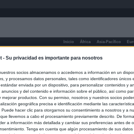
Inicio
África
Asia-Pacífico
Eur
Prensa de Información General
t -
Su privacidad es importante para nosotros
nuestros socios almacenamos o accedemos a información en un disposi
s, y procesamos datos personales, tales como identificadores únicos 
 estándar enviada por un dispositivo, para personalizar contenidos y a
 anuncios y del contenido e información sobre el público, así como pa
 y mejorar productos. Con su permiso, nosotros y nuestros socios podem
alización geográfica precisa e identificación mediante las característic
s. Puede hacer clic para otorgarnos su consentimiento a nosotros y a n
 que llevemos a cabo el procesamiento previamente descrito. De forma 
er a información más detallada y cambiar sus preferencias antes de o
nsentimiento. Tenga en cuenta que algún procesamiento de sus datos