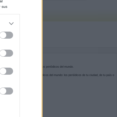
al
r sus
do nuestra
BRE KIOSKO.NET
sko.net
es la puerta de entrada a los periódicos del mundo.
ega por las portadas de los periódicos del mundo: los periódicos de tu ciudad, de tu país o
 otro extremo del mundo.
GUENOS