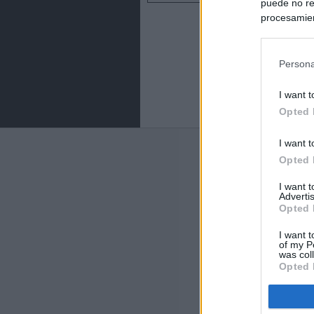
puede no re
procesamien
preferencia
política de 
Persona
I want t
Opted 
I want t
Últimas notic
Opted 
España impone co
I want 
Meloni a quitar
Advertis
Opted 
Italia rechaza 
I want t
España hasta el
of my P
was col
Opted 
La Fiscalía act
asignados por la