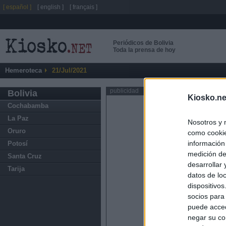
[ español ]
[ english ]
[ français ]
Periódicos de Bolivia
Toda la prensa de hoy
Hemeroteca
21/Jul/2021
publicidad
Bolivia
Kiosko.ne
Cochabamba
La Paz
Nosotros y 
Oruro
como cookie
información
Potosí
medición de
Santa Cruz
desarrollar
Tarija
datos de loc
dispositivo
socios para
puede acced
negar su co