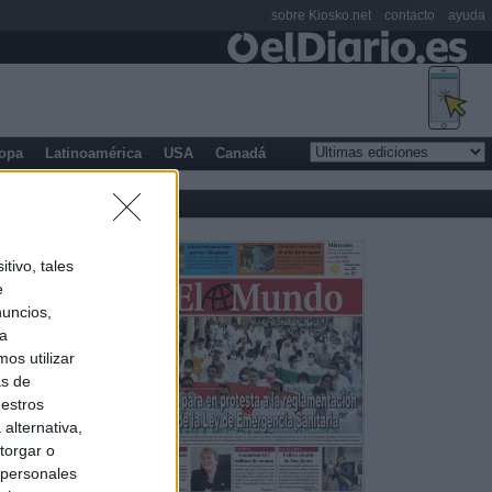
sobre Kiosko.net
contacto
ayuda
opa
Latinoamérica
USA
Canadá
tivo, tales
e
nuncios,
ra
os utilizar
as de
uestros
alternativa,
torgar o
 personales