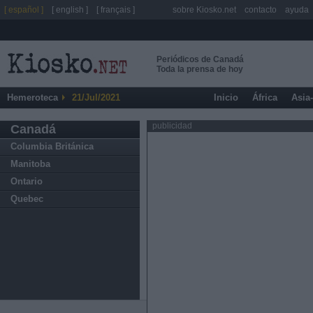
[ español ]
[ english ]
[ français ]
sobre Kiosko.net
contacto
ayuda
Periódicos de Canadá
Toda la prensa de hoy
Hemeroteca
21/Jul/2021
Inicio
África
Asia
publicidad
Canadá
Columbia Británica
Manitoba
Ontario
Quebec