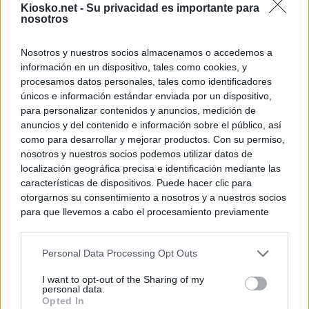
Kiosko.net -
Su privacidad es importante para
nosotros
Nosotros y nuestros socios almacenamos o accedemos a
información en un dispositivo, tales como cookies, y
procesamos datos personales, tales como identificadores
únicos e información estándar enviada por un dispositivo,
para personalizar contenidos y anuncios, medición de
anuncios y del contenido e información sobre el público, así
como para desarrollar y mejorar productos. Con su permiso,
nosotros y nuestros socios podemos utilizar datos de
localización geográfica precisa e identificación mediante las
características de dispositivos. Puede hacer clic para
otorgarnos su consentimiento a nosotros y a nuestros socios
para que llevemos a cabo el procesamiento previamente
descrito. De forma alternativa, puede acceder a información
más detallada y cambiar sus preferencias antes de otorgar o
Personal Data Processing Opt Outs
negar su consentimiento. Tenga en cuenta que algún
procesamiento de sus datos personales puede no requerir
I want to opt-out of the Sharing of my
de su consentimiento, pero usted tiene el derecho de
personal data.
rechazar tal procesamiento. Sus preferencias se aplicarán
Opted In