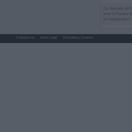
Un diputado de 
ante la Fiscalía 
los inmigrantes”
© Kiosko.net
Aviso Legal
Privacidad y Cookies