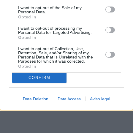
solo a este sitio web. Puede cambiar sus preferencias en
I want to opt-out of the Sale of my
cualquier momento entrando de nuevo en este sitio web o
Personal Data.
visitando nuestra política de privacidad.
Opted In
I want to opt-out of processing my
Personal Data for Targeted Advertising.
Opted In
I want to opt-out of Collection, Use,
Retention, Sale, and/or Sharing of my
Personal Data that Is Unrelated with the
Purposes for which it was collected.
Opted In
CONFIRM
Data Deletion
Data Access
Aviso legal