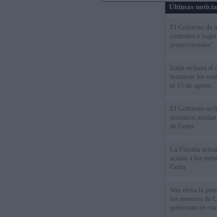
Últimas notici
El Gobierno da un
controles a viaj
proporcionales"
Italia rechaza e
mantiene los cont
el 15 de agosto:
El Gobierno rech
ministros acudan 
de Ceuta
La Fiscalía actu
acojan a los meno
Ceuta
Vox eleva la pres
los menores de C
gobiernan en coa