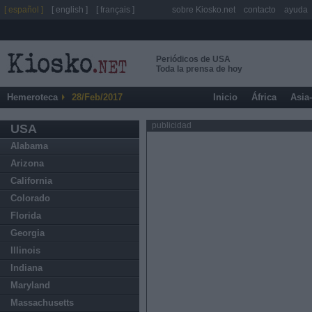
[ español ]
[ english ]
[ français ]
sobre Kiosko.net
contacto
ayuda
Periódicos de USA
Toda la prensa de hoy
Hemeroteca
28/Feb/2017
Inicio
África
Asia
publicidad
USA
Alabama
Arizona
California
Colorado
Florida
Georgia
Illinois
Indiana
Maryland
Massachusetts