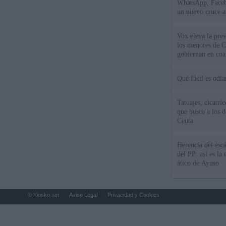
WhatsApp, Faceb
un nuevo cruce a
15 de agosto
Vox eleva la pres
los menores de C
gobiernan en coa
Qué fácil es odi
Tatuajes, cicatri
que busca a los d
Ceuta
Herencia del esc
del PP: así es l
ático de Ayuso
© Kiosko.net
Aviso Legal
Privacidad y Cookies