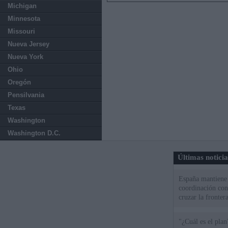
Michigan
Minnesota
Missouri
Nueva Jersey
Nueva York
Ohio
Oregón
Pensilvania
Texas
Washington
Washington D.C.
Últimas notici
España mantiene l
coordinación con
cruzar la fronter
"¿Cuál es el plan