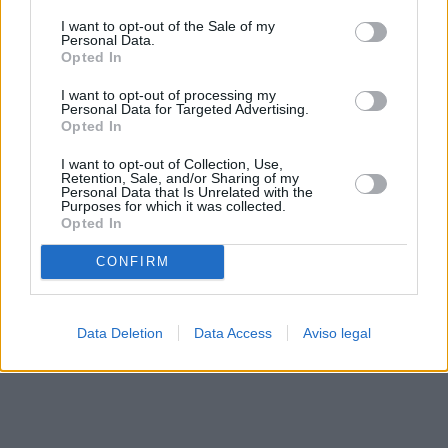
solo a este sitio web. Puede cambiar sus preferencias en
I want to opt-out of the Sale of my
cualquier momento entrando de nuevo en este sitio web o
Personal Data.
visitando nuestra política de privacidad.
Opted In
I want to opt-out of processing my
Personal Data for Targeted Advertising.
Opted In
I want to opt-out of Collection, Use,
Retention, Sale, and/or Sharing of my
Personal Data that Is Unrelated with the
Purposes for which it was collected.
Opted In
CONFIRM
Data Deletion
Data Access
Aviso legal