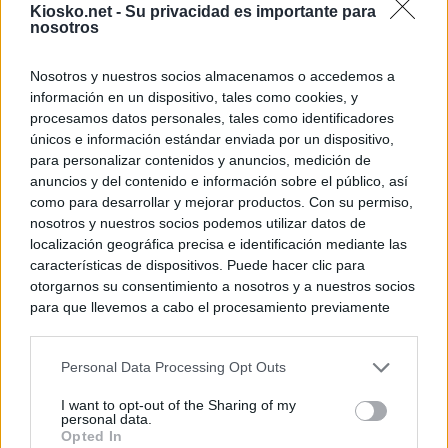
Kiosko.net -
Su privacidad es importante para
nosotros
Nosotros y nuestros socios almacenamos o accedemos a
información en un dispositivo, tales como cookies, y
procesamos datos personales, tales como identificadores
únicos e información estándar enviada por un dispositivo,
para personalizar contenidos y anuncios, medición de
anuncios y del contenido e información sobre el público, así
como para desarrollar y mejorar productos. Con su permiso,
nosotros y nuestros socios podemos utilizar datos de
localización geográfica precisa e identificación mediante las
características de dispositivos. Puede hacer clic para
otorgarnos su consentimiento a nosotros y a nuestros socios
para que llevemos a cabo el procesamiento previamente
descrito. De forma alternativa, puede acceder a información
más detallada y cambiar sus preferencias antes de otorgar o
Personal Data Processing Opt Outs
negar su consentimiento. Tenga en cuenta que algún
procesamiento de sus datos personales puede no requerir
I want to opt-out of the Sharing of my
de su consentimiento, pero usted tiene el derecho de
personal data.
rechazar tal procesamiento. Sus preferencias se aplicarán
Opted In