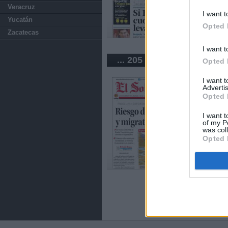
Veracruz
I want t
Yucatán
Opted 
Zacatecas
I want t
... 205 periódicos de Méx
Opted 
I want 
Advertis
Opted 
I want t
of my P
was col
Opted 