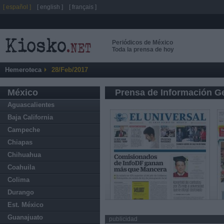
[ español ]
[ english ]
[ français ]
Periódicos de México
Toda la prensa de hoy
Hemeroteca
28/Feb/2017
México
Prensa de Información G
Aguascalientes
Baja California
Campeche
Chiapas
Chihuahua
Coahuila
Colima
Durango
Est. México
Guanajuato
publicidad