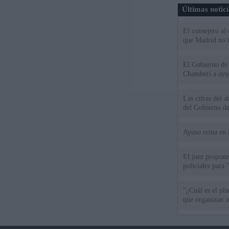
Últimas notic
El consejero al
que Madrid no ti
El Gobierno de 
Chamberí a ayud
Las cifras del á
del Gobierno d
Ayuso reina en 
El juez propone 
policiales para 
"¿Cuál es el pl
que organizan u