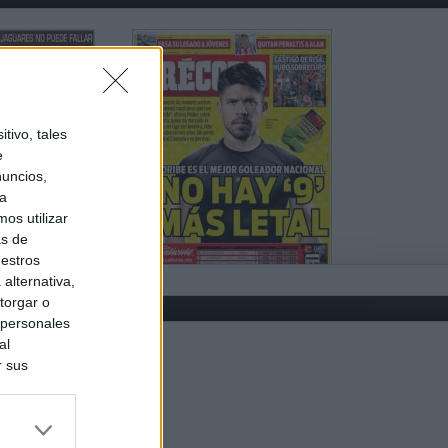
tivo, tales
e
nuncios,
ra
os utilizar
as de
uestros
alternativa,
torgar o
 personales
al
r sus
do nuestra