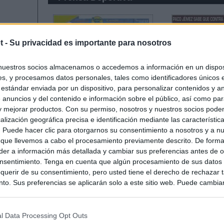
t -
Su privacidad es importante para nosotros
nuestros socios almacenamos o accedemos a información en un disposi
s, y procesamos datos personales, tales como identificadores únicos 
 estándar enviada por un dispositivo, para personalizar contenidos y a
 anuncios y del contenido e información sobre el público, así como pa
 y mejorar productos. Con su permiso, nosotros y nuestros socios podem
alización geográfica precisa e identificación mediante las característic
s. Puede hacer clic para otorgarnos su consentimiento a nosotros y a n
 que llevemos a cabo el procesamiento previamente descrito. De forma 
er a información más detallada y cambiar sus preferencias antes de o
nsentimiento. Tenga en cuenta que algún procesamiento de sus datos
querir de su consentimiento, pero usted tiene el derecho de rechazar t
to. Sus preferencias se aplicarán solo a este sitio web. Puede cambia
s en cualquier momento entrando de nuevo en este sitio web o visitan
privacidad.
l Data Processing Opt Outs