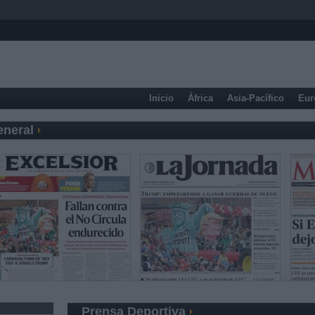
Inicio
África
Asia-Pacífico
Eur
eneral
Prensa Deportiva