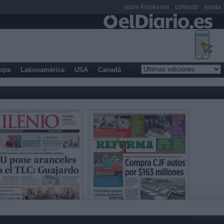
sobre Kiosko.net
contacto
ayuda
opa
Latinoamérica
USA
Canadá