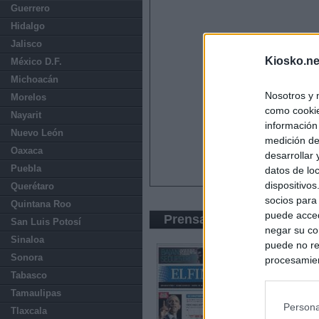
Guerrero
Hidalgo
Jalisco
Kiosko.ne
México D.F.
Michoacán
Nosotros y 
Morelos
como cookie
Nayarit
información
Nuevo León
medición de
Oaxaca
desarrollar
Puebla
datos de loc
dispositivo
Querétaro
socios para
Quintana Roo
puede acced
Prensa Económica
San Luis Potosí
negar su co
Sinaloa
puede no re
Sonora
procesamien
preferencia
Tabasco
política de 
Tamaulipas
Persona
Tlaxcala