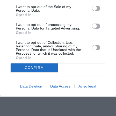
solo a este sitio web. Puede cambiar sus preferencias en
I want to opt-out of the Sale of my
cualquier momento entrando de nuevo en este sitio web o
Personal Data.
visitando nuestra política de privacidad.
Opted In
I want to opt-out of processing my
Personal Data for Targeted Advertising.
Opted In
I want to opt-out of Collection, Use,
Retention, Sale, and/or Sharing of my
Personal Data that Is Unrelated with the
Purposes for which it was collected.
Opted In
CONFIRM
Data Deletion
Data Access
Aviso legal