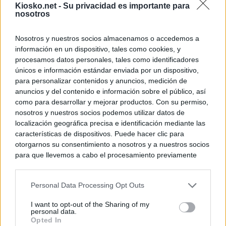
Kiosko.net -
Su privacidad es importante para
nosotros
Nosotros y nuestros socios almacenamos o accedemos a
información en un dispositivo, tales como cookies, y
procesamos datos personales, tales como identificadores
únicos e información estándar enviada por un dispositivo,
para personalizar contenidos y anuncios, medición de
anuncios y del contenido e información sobre el público, así
como para desarrollar y mejorar productos. Con su permiso,
nosotros y nuestros socios podemos utilizar datos de
localización geográfica precisa e identificación mediante las
características de dispositivos. Puede hacer clic para
otorgarnos su consentimiento a nosotros y a nuestros socios
para que llevemos a cabo el procesamiento previamente
descrito. De forma alternativa, puede acceder a información
más detallada y cambiar sus preferencias antes de otorgar o
Personal Data Processing Opt Outs
negar su consentimiento. Tenga en cuenta que algún
procesamiento de sus datos personales puede no requerir
I want to opt-out of the Sharing of my
de su consentimiento, pero usted tiene el derecho de
personal data.
rechazar tal procesamiento. Sus preferencias se aplicarán
Opted In