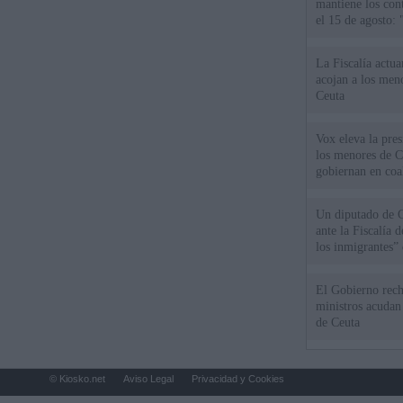
mantiene los cont
el 15 de agosto:
La Fiscalía actu
acojan a los meno
Ceuta
Vox eleva la pres
los menores de C
gobiernan en coa
Un diputado de 
ante la Fiscalía 
los inmigrantes”
El Gobierno rech
ministros acudan 
de Ceuta
© Kiosko.net
Aviso Legal
Privacidad y Cookies