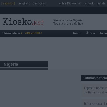
[ español ]
[ english ]
[ français ]
sobre Kiosko.net
contacto
ayuda
Periódicos de Nigeria
Toda la prensa de hoy
Hemeroteca
28/Feb/2017
Inicio
África
Asia
Nigeria
Últimas notici
España impone co
de Italia tras el
Italia rechaza e