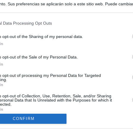
to. Sus preferencias se aplicarán solo a este sitio web. Puede cambia
s en cualquier momento entrando de nuevo en este sitio web o visitan
privacidad.
l Data Processing Opt Outs
o opt-out of the Sharing of my personal data.
In
o opt-out of the Sale of my Personal Data.
ias
In
SO
to opt-out of processing my Personal Data for Targeted
Kio
 de Ayuso de las instituciones de la Comunidad de Madrid
ing.
In
Nav
del
Ayuso pone a la venta el inmueble de Gran Vía más caro que
o opt-out of Collection, Use, Retention, Sale, and/or Sharing
ando no logró venderlo
SÍ
ersonal Data that Is Unrelated with the Purposes for which it
lected.
In
a con Meloni y entra al choque con Italia tras calmar al resto de
CONFIRM
apados en la crisis entre España e Italia: “Es ridículo que