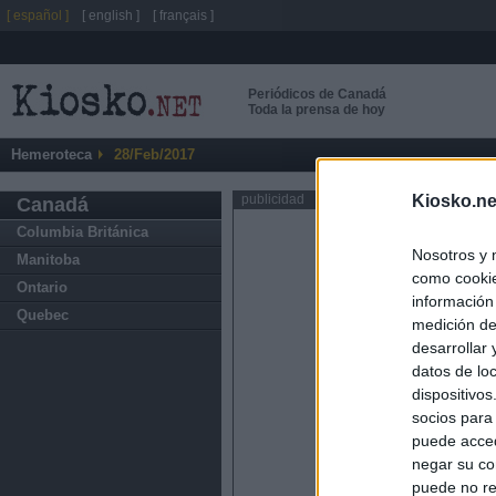
[ español ]
[ english ]
[ français ]
Periódicos de Canadá
Toda la prensa de hoy
Hemeroteca
28/Feb/2017
Kiosko.ne
publicidad
Canadá
Columbia Británica
Nosotros y 
Manitoba
como cookie
Ontario
información
Quebec
medición de
desarrollar
datos de loc
dispositivo
socios para
puede acced
negar su co
puede no re