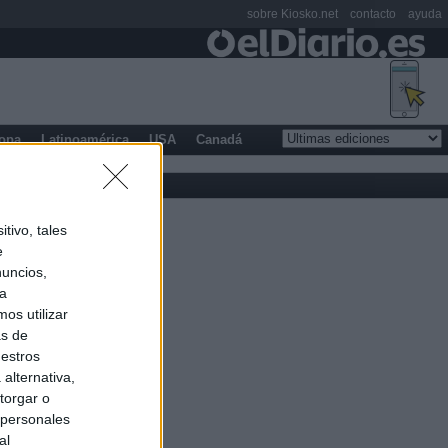
sobre Kiosko.net
contacto
ayuda
opa
Latinoamérica
USA
Canadá
tivo, tales
e
nuncios,
ra
os utilizar
as de
uestros
alternativa,
torgar o
 personales
al