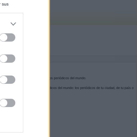
r sus
do nuestra
BRE KIOSKO.NET
sko.net
es la puerta de entrada a los periódicos del mundo.
ega por las portadas de los periódicos del mundo: los periódicos de tu ciudad, de tu país o
 otro extremo del mundo.
GUENOS