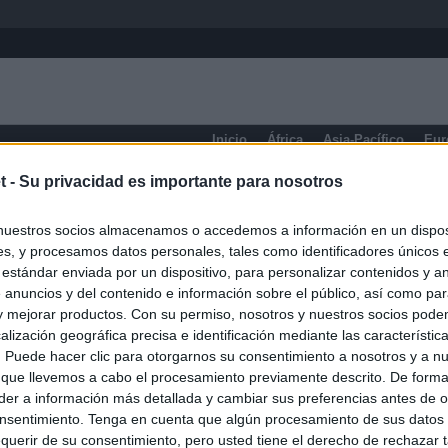
Inicio
África
Asia-Pacífico
Eur
t -
Su privacidad es importante para nosotros
Columbia Británica
nuestros socios almacenamos o accedemos a información en un disposi
s, y procesamos datos personales, tales como identificadores únicos 
 estándar enviada por un dispositivo, para personalizar contenidos y a
 anuncios y del contenido e información sobre el público, así como pa
 y mejorar productos. Con su permiso, nosotros y nuestros socios podem
alización geográfica precisa e identificación mediante las característic
s. Puede hacer clic para otorgarnos su consentimiento a nosotros y a n
 que llevemos a cabo el procesamiento previamente descrito. De forma 
er a información más detallada y cambiar sus preferencias antes de o
nsentimiento. Tenga en cuenta que algún procesamiento de sus datos
querir de su consentimiento, pero usted tiene el derecho de rechazar t