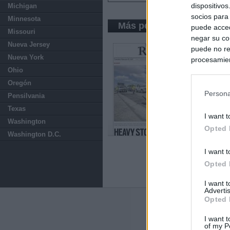
dispositivo
Michigan
socios para
Minnesota
Más periódicos de Califo
puede acced
Missouri
negar su co
Nueva Jersey
puede no re
Nueva York
procesamien
Ohio
preferencia
política de 
Oregón
Persona
Pensilvania
Texas
I want t
Washington
Opted 
Washington D.C.
I want t
Opted 
I want 
Advertis
Opted 
Últimas notic
I want t
of my P
El Gobierno da u