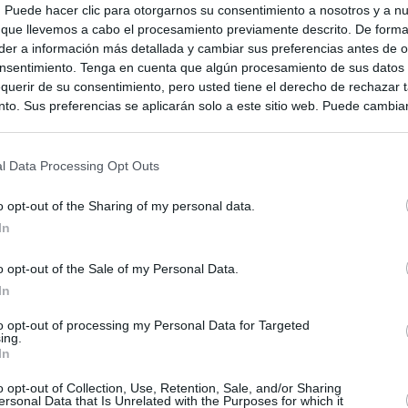
s. Puede hacer clic para otorgarnos su consentimiento a nosotros y a n
 que llevemos a cabo el procesamiento previamente descrito. De forma 
rnia
er a información más detallada y cambiar sus preferencias antes de o
nsentimiento. Tenga en cuenta que algún procesamiento de sus datos
querir de su consentimiento, pero usted tiene el derecho de rechazar t
to. Sus preferencias se aplicarán solo a este sitio web. Puede cambia
s en cualquier momento entrando de nuevo en este sitio web o visitan
privacidad.
l Data Processing Opt Outs
o opt-out of the Sharing of my personal data.
In
o opt-out of the Sale of my Personal Data.
In
to opt-out of processing my Personal Data for Targeted
ing.
In
ias
SO
o opt-out of Collection, Use, Retention, Sale, and/or Sharing
ersonal Data that Is Unrelated with the Purposes for which it
Kio
n ultimátum a Italia: o levanta los controles a viajeros de