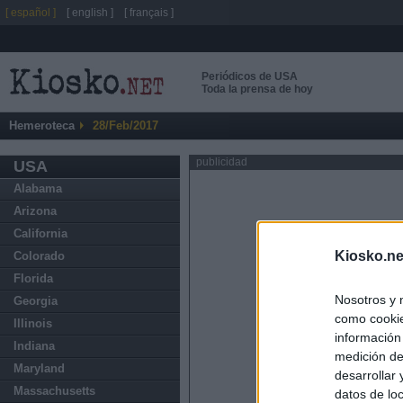
[ español ]
[ english ]
[ français ]
Periódicos de USA
Toda la prensa de hoy
Hemeroteca
28/Feb/2017
publicidad
USA
Alabama
Arizona
California
Kiosko.ne
Colorado
Florida
Nosotros y 
Georgia
como cookie
Illinois
información
Indiana
medición de
Maryland
desarrollar
Massachusetts
datos de loc