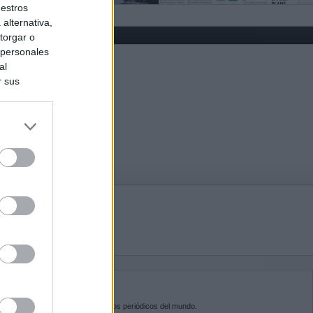
uestros
alternativa,
torgar o
 personales
al
r sus
do nuestra
BRE KIOSKO.NET
sko.net
es la puerta de entrada a los periódicos del mundo.