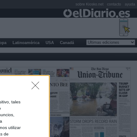
sobre Kiosko.net
contacto
ayuda
opa
Latinoamérica
USA
Canadá
tivo, tales
e
nuncios,
ra
os utilizar
as de