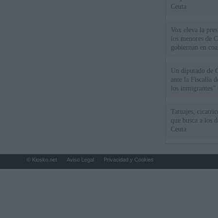
Ceuta
Vox eleva la pres
los menores de C
gobiernan en coa
Un diputado de 
ante la Fiscalía 
los inmigrantes”
Tatuajes, cicatri
que busca a los d
Ceuta
© Kiosko.net
Aviso Legal
Privacidad y Cookies