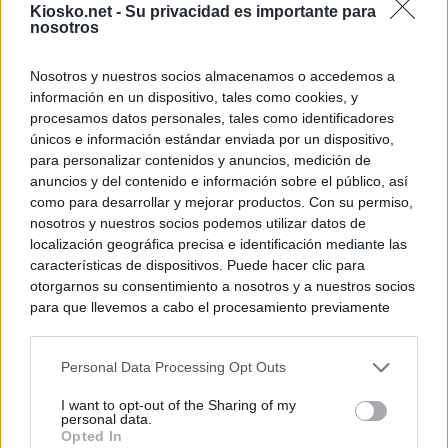
Kiosko.net -
Su privacidad es importante para
nosotros
Nosotros y nuestros socios almacenamos o accedemos a
información en un dispositivo, tales como cookies, y
procesamos datos personales, tales como identificadores
únicos e información estándar enviada por un dispositivo,
para personalizar contenidos y anuncios, medición de
anuncios y del contenido e información sobre el público, así
como para desarrollar y mejorar productos. Con su permiso,
nosotros y nuestros socios podemos utilizar datos de
localización geográfica precisa e identificación mediante las
características de dispositivos. Puede hacer clic para
otorgarnos su consentimiento a nosotros y a nuestros socios
para que llevemos a cabo el procesamiento previamente
descrito. De forma alternativa, puede acceder a información
más detallada y cambiar sus preferencias antes de otorgar o
Personal Data Processing Opt Outs
negar su consentimiento. Tenga en cuenta que algún
procesamiento de sus datos personales puede no requerir
I want to opt-out of the Sharing of my
de su consentimiento, pero usted tiene el derecho de
personal data.
rechazar tal procesamiento. Sus preferencias se aplicarán
Opted In