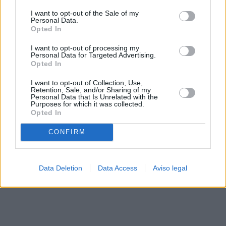
solo a este sitio web. Puede cambiar sus preferencias en
I want to opt-out of the Sale of my
cualquier momento entrando de nuevo en este sitio web o
Personal Data.
visitando nuestra política de privacidad.
Opted In
I want to opt-out of processing my
Personal Data for Targeted Advertising.
Opted In
I want to opt-out of Collection, Use,
Retention, Sale, and/or Sharing of my
Personal Data that Is Unrelated with the
Purposes for which it was collected.
Opted In
CONFIRM
Data Deletion
Data Access
Aviso legal