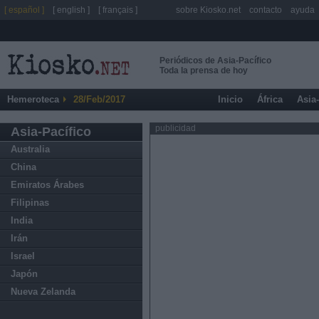
[ español ]
[ english ]
[ français ]
sobre Kiosko.net
contacto
ayuda
Periódicos de Asia-Pacífico
Toda la prensa de hoy
Hemeroteca
28/Feb/2017
Inicio
África
Asia
publicidad
Asia-Pacífico
Australia
China
Emiratos Árabes
Filipinas
India
Irán
Israel
Japón
Nueva Zelanda