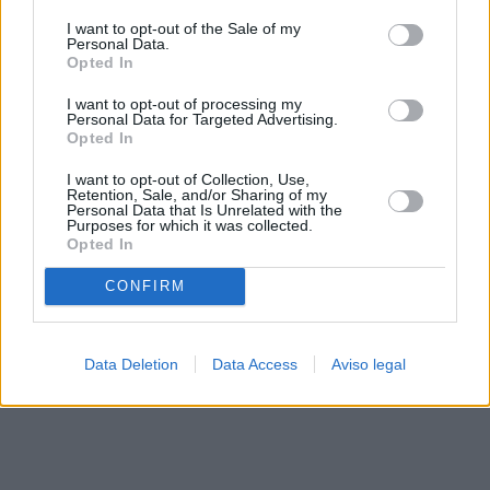
solo a este sitio web. Puede cambiar sus preferencias en
I want to opt-out of the Sale of my
cualquier momento entrando de nuevo en este sitio web o
Personal Data.
visitando nuestra política de privacidad.
Opted In
I want to opt-out of processing my
Personal Data for Targeted Advertising.
Opted In
I want to opt-out of Collection, Use,
Retention, Sale, and/or Sharing of my
Personal Data that Is Unrelated with the
Purposes for which it was collected.
Opted In
CONFIRM
Data Deletion
Data Access
Aviso legal