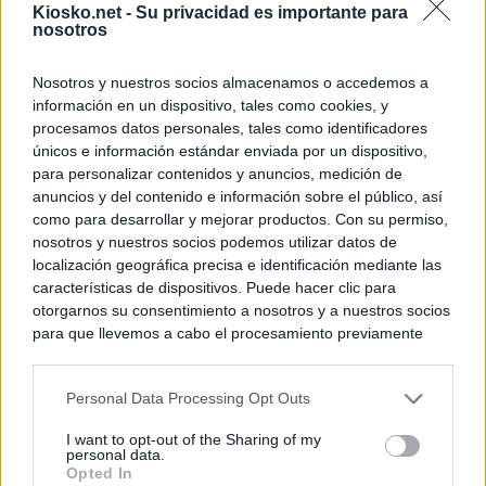
Kiosko.net -
Su privacidad es importante para
nosotros
Nosotros y nuestros socios almacenamos o accedemos a
información en un dispositivo, tales como cookies, y
procesamos datos personales, tales como identificadores
únicos e información estándar enviada por un dispositivo,
para personalizar contenidos y anuncios, medición de
anuncios y del contenido e información sobre el público, así
como para desarrollar y mejorar productos. Con su permiso,
nosotros y nuestros socios podemos utilizar datos de
localización geográfica precisa e identificación mediante las
características de dispositivos. Puede hacer clic para
otorgarnos su consentimiento a nosotros y a nuestros socios
para que llevemos a cabo el procesamiento previamente
descrito. De forma alternativa, puede acceder a información
más detallada y cambiar sus preferencias antes de otorgar o
Personal Data Processing Opt Outs
negar su consentimiento. Tenga en cuenta que algún
procesamiento de sus datos personales puede no requerir
I want to opt-out of the Sharing of my
de su consentimiento, pero usted tiene el derecho de
personal data.
rechazar tal procesamiento. Sus preferencias se aplicarán
Opted In