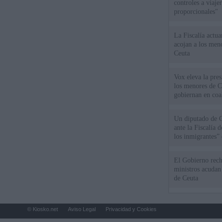
controles a viaj
proporcionales"
La Fiscalía actu
acojan a los meno
Ceuta
Vox eleva la pres
los menores de C
gobiernan en coa
Un diputado de 
ante la Fiscalía 
los inmigrantes”
El Gobierno rech
ministros acudan 
de Ceuta
© Kiosko.net
Aviso Legal
Privacidad y Cookies