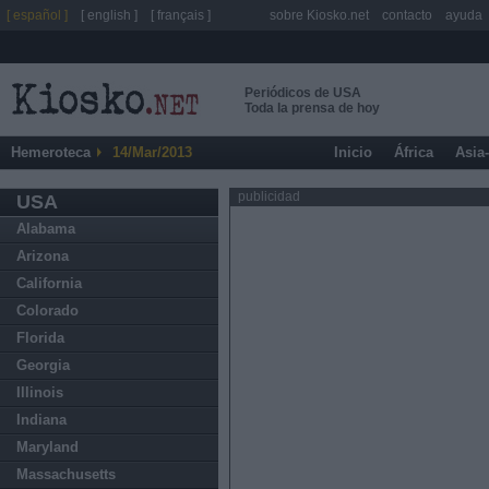
[ español ]
[ english ]
[ français ]
sobre Kiosko.net
contacto
ayuda
Periódicos de USA
Toda la prensa de hoy
Hemeroteca
14/Mar/2013
Inicio
África
Asia
publicidad
USA
Alabama
Arizona
California
Colorado
Florida
Georgia
Illinois
Indiana
Maryland
Massachusetts