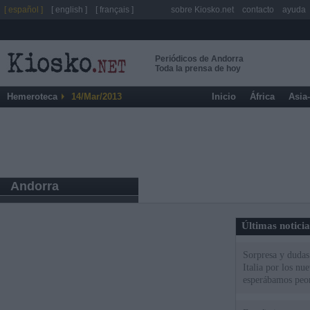
[ español ]
[ english ]
[ français ]
sobre Kiosko.net
contacto
ayuda
Periódicos de Andorra
Toda la prensa de hoy
Hemeroteca
14/Mar/2013
Inicio
África
Asia
Andorra
Últimas notici
Sorpresa y dudas 
Italia por los nu
esperábamos peo