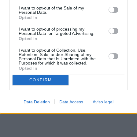
solo a este sitio web. Puede cambiar sus preferencias en
I want to opt-out of the Sale of my
cualquier momento entrando de nuevo en este sitio web o
Personal Data.
visitando nuestra política de privacidad.
Opted In
I want to opt-out of processing my
Personal Data for Targeted Advertising.
Opted In
I want to opt-out of Collection, Use,
Retention, Sale, and/or Sharing of my
Personal Data that Is Unrelated with the
Purposes for which it was collected.
Opted In
CONFIRM
Data Deletion
Data Access
Aviso legal