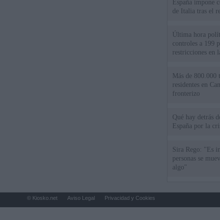
España impone co
de Italia tras el
Última hora polít
controles a 199 p
restricciones en l
Más de 800.000 t
residentes en Can
fronterizo
Qué hay detrás d
España por la cri
Sira Rego: "Es i
personas se muev
algo"
© Kiosko.net
Aviso Legal
Privacidad y Cookies