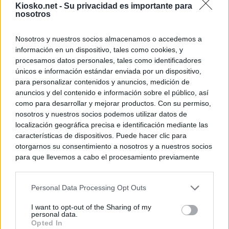
Kiosko.net -
Su privacidad es importante para
nosotros
Nosotros y nuestros socios almacenamos o accedemos a
información en un dispositivo, tales como cookies, y
procesamos datos personales, tales como identificadores
únicos e información estándar enviada por un dispositivo,
para personalizar contenidos y anuncios, medición de
anuncios y del contenido e información sobre el público, así
como para desarrollar y mejorar productos. Con su permiso,
nosotros y nuestros socios podemos utilizar datos de
localización geográfica precisa e identificación mediante las
características de dispositivos. Puede hacer clic para
otorgarnos su consentimiento a nosotros y a nuestros socios
para que llevemos a cabo el procesamiento previamente
descrito. De forma alternativa, puede acceder a información
más detallada y cambiar sus preferencias antes de otorgar o
Personal Data Processing Opt Outs
negar su consentimiento. Tenga en cuenta que algún
procesamiento de sus datos personales puede no requerir
I want to opt-out of the Sharing of my
de su consentimiento, pero usted tiene el derecho de
personal data.
rechazar tal procesamiento. Sus preferencias se aplicarán
Opted In