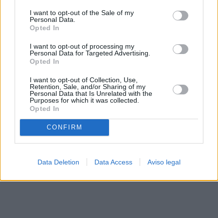
solo a este sitio web. Puede cambiar sus preferencias en
I want to opt-out of the Sale of my
cualquier momento entrando de nuevo en este sitio web o
Personal Data.
visitando nuestra política de privacidad.
Opted In
I want to opt-out of processing my
Personal Data for Targeted Advertising.
Opted In
I want to opt-out of Collection, Use,
Retention, Sale, and/or Sharing of my
Personal Data that Is Unrelated with the
Purposes for which it was collected.
Opted In
CONFIRM
Data Deletion
Data Access
Aviso legal