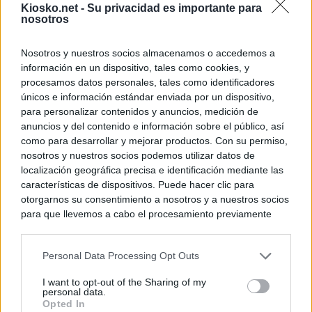
Kiosko.net -
Su privacidad es importante para
nosotros
Nosotros y nuestros socios almacenamos o accedemos a
información en un dispositivo, tales como cookies, y
procesamos datos personales, tales como identificadores
únicos e información estándar enviada por un dispositivo,
para personalizar contenidos y anuncios, medición de
anuncios y del contenido e información sobre el público, así
como para desarrollar y mejorar productos. Con su permiso,
nosotros y nuestros socios podemos utilizar datos de
localización geográfica precisa e identificación mediante las
características de dispositivos. Puede hacer clic para
otorgarnos su consentimiento a nosotros y a nuestros socios
para que llevemos a cabo el procesamiento previamente
descrito. De forma alternativa, puede acceder a información
más detallada y cambiar sus preferencias antes de otorgar o
Personal Data Processing Opt Outs
negar su consentimiento. Tenga en cuenta que algún
procesamiento de sus datos personales puede no requerir
I want to opt-out of the Sharing of my
de su consentimiento, pero usted tiene el derecho de
personal data.
rechazar tal procesamiento. Sus preferencias se aplicarán
Opted In