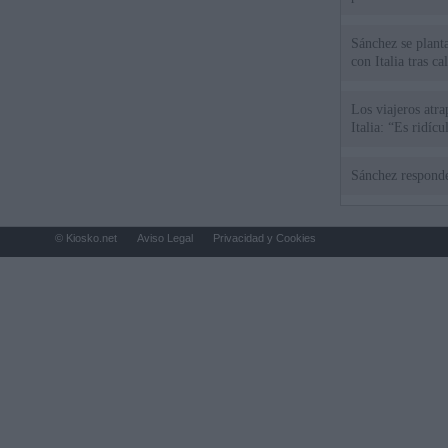
Sánchez se plant
con Italia tras c
Los viajeros atra
Italia: “Es ridíc
Sánchez responde
© Kiosko.net
Aviso Legal
Privacidad y Cookies