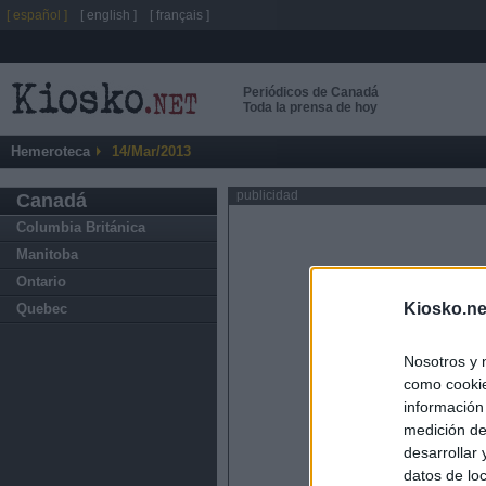
[ español ]
[ english ]
[ français ]
Periódicos de Canadá
Toda la prensa de hoy
Hemeroteca
14/Mar/2013
publicidad
Canadá
Columbia Británica
Manitoba
Ontario
Kiosko.ne
Quebec
Nosotros y 
como cookie
información
medición de
desarrollar
datos de loc