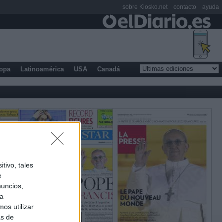
sobre Kiosko.net
contacto
ayuda
opa
Latinoamérica
USA
Canadá
tivo, tales
e
nuncios,
ra
os utilizar
as de