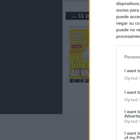
dispositivo
socios para
... 11 periódicos de Cana
puede acced
negar su co
puede no re
procesamien
preferencia
política de 
Persona
I want t
Opted 
I want t
Opted 
I want 
Advertis
Opted 
Últimas notic
I want t
of my P
España impone co