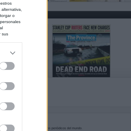
uestros
alternativa,
torgar o
 personales
al
r sus
do nuestra
BRE KIOSKO.NET
sko.net
es la puerta de entrada a los periódicos del mundo.