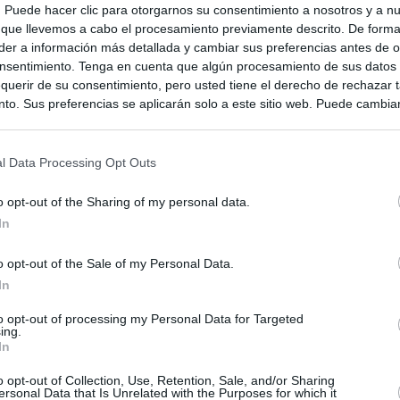
s. Puede hacer clic para otorgarnos su consentimiento a nosotros y a n
 que llevemos a cabo el procesamiento previamente descrito. De forma 
dá
er a información más detallada y cambiar sus preferencias antes de o
nsentimiento. Tenga en cuenta que algún procesamiento de sus datos
querir de su consentimiento, pero usted tiene el derecho de rechazar t
to. Sus preferencias se aplicarán solo a este sitio web. Puede cambia
s en cualquier momento entrando de nuevo en este sitio web o visitan
privacidad.
l Data Processing Opt Outs
o opt-out of the Sharing of my personal data.
In
o opt-out of the Sale of my Personal Data.
In
to opt-out of processing my Personal Data for Targeted
ing.
In
ias
SO
o opt-out of Collection, Use, Retention, Sale, and/or Sharing
ersonal Data that Is Unrelated with the Purposes for which it
Kio
ntroles a los viajeros procedentes de Italia tras el rechazo de