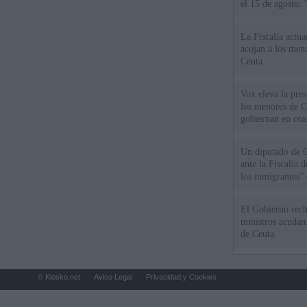
el 15 de agosto:
La Fiscalía actu
acojan a los meno
Ceuta
Vox eleva la pres
los menores de C
gobiernan en coa
Un diputado de 
ante la Fiscalía 
los inmigrantes”
El Gobierno rech
ministros acudan 
de Ceuta
© Kiosko.net
Aviso Legal
Privacidad y Cookies