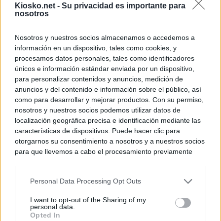
Kiosko.net -
Su privacidad es importante para
nosotros
Nosotros y nuestros socios almacenamos o accedemos a
información en un dispositivo, tales como cookies, y
procesamos datos personales, tales como identificadores
únicos e información estándar enviada por un dispositivo,
para personalizar contenidos y anuncios, medición de
anuncios y del contenido e información sobre el público, así
como para desarrollar y mejorar productos. Con su permiso,
nosotros y nuestros socios podemos utilizar datos de
localización geográfica precisa e identificación mediante las
características de dispositivos. Puede hacer clic para
otorgarnos su consentimiento a nosotros y a nuestros socios
para que llevemos a cabo el procesamiento previamente
descrito. De forma alternativa, puede acceder a información
más detallada y cambiar sus preferencias antes de otorgar o
Personal Data Processing Opt Outs
negar su consentimiento. Tenga en cuenta que algún
procesamiento de sus datos personales puede no requerir
I want to opt-out of the Sharing of my
de su consentimiento, pero usted tiene el derecho de
personal data.
rechazar tal procesamiento. Sus preferencias se aplicarán
Opted In