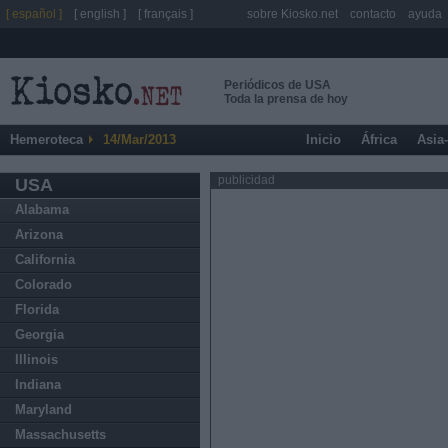
[ español ]
[ english ]
[ français ]
sobre Kiosko.net
contacto
ayuda
Periódicos de USA
Toda la prensa de hoy
Hemeroteca
14/Mar/2013
Inicio
África
Asia
publicidad
USA
Alabama
Arizona
California
Colorado
Florida
Georgia
Illinois
Indiana
Maryland
Massachusetts