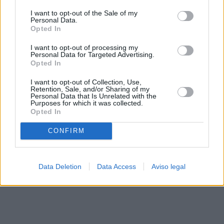
solo a este sitio web. Puede cambiar sus preferencias en
I want to opt-out of the Sale of my
cualquier momento entrando de nuevo en este sitio web o
Personal Data.
visitando nuestra política de privacidad.
Opted In
I want to opt-out of processing my
Personal Data for Targeted Advertising.
Opted In
I want to opt-out of Collection, Use,
Retention, Sale, and/or Sharing of my
Personal Data that Is Unrelated with the
Purposes for which it was collected.
Opted In
CONFIRM
Data Deletion
Data Access
Aviso legal