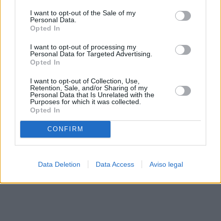
solo a este sitio web. Puede cambiar sus preferencias en
I want to opt-out of the Sale of my
cualquier momento entrando de nuevo en este sitio web o
Personal Data.
visitando nuestra política de privacidad.
Opted In
I want to opt-out of processing my
Personal Data for Targeted Advertising.
Opted In
I want to opt-out of Collection, Use,
Retention, Sale, and/or Sharing of my
Personal Data that Is Unrelated with the
Purposes for which it was collected.
Opted In
CONFIRM
Data Deletion
Data Access
Aviso legal