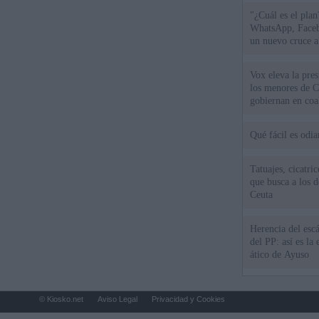
"¿Cuál es el plan
WhatsApp, Faceb
un nuevo cruce a
15 de agosto
Vox eleva la pres
los menores de C
gobiernan en coa
Qué fácil es odi
Tatuajes, cicatri
que busca a los d
Ceuta
Herencia del esc
del PP: así es l
ático de Ayuso
© Kiosko.net
Aviso Legal
Privacidad y Cookies