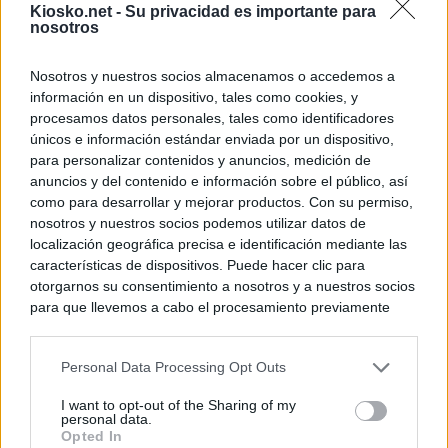
Kiosko.net -
Su privacidad es importante para
nosotros
Nosotros y nuestros socios almacenamos o accedemos a
información en un dispositivo, tales como cookies, y
procesamos datos personales, tales como identificadores
únicos e información estándar enviada por un dispositivo,
para personalizar contenidos y anuncios, medición de
anuncios y del contenido e información sobre el público, así
como para desarrollar y mejorar productos. Con su permiso,
nosotros y nuestros socios podemos utilizar datos de
localización geográfica precisa e identificación mediante las
características de dispositivos. Puede hacer clic para
otorgarnos su consentimiento a nosotros y a nuestros socios
para que llevemos a cabo el procesamiento previamente
descrito. De forma alternativa, puede acceder a información
más detallada y cambiar sus preferencias antes de otorgar o
Personal Data Processing Opt Outs
negar su consentimiento. Tenga en cuenta que algún
procesamiento de sus datos personales puede no requerir
I want to opt-out of the Sharing of my
de su consentimiento, pero usted tiene el derecho de
personal data.
rechazar tal procesamiento. Sus preferencias se aplicarán
Opted In