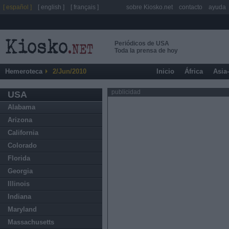
[ español ]
[ english ]
[ français ]
sobre Kiosko.net
contacto
ayuda
Periódicos de USA
Toda la prensa de hoy
Hemeroteca
2/Jun/2010
Inicio
África
Asia
publicidad
USA
Alabama
Arizona
California
Colorado
Florida
Georgia
Illinois
Indiana
Maryland
Massachusetts