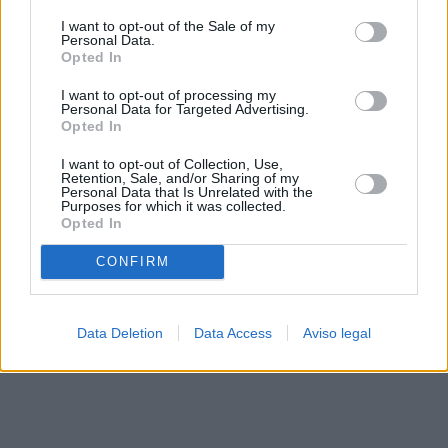
solo a este sitio web. Puede cambiar sus preferencias en
I want to opt-out of the Sale of my
cualquier momento entrando de nuevo en este sitio web o
Personal Data.
visitando nuestra política de privacidad.
Opted In
I want to opt-out of processing my
Personal Data for Targeted Advertising.
Opted In
I want to opt-out of Collection, Use,
Retention, Sale, and/or Sharing of my
Personal Data that Is Unrelated with the
Purposes for which it was collected.
Opted In
CONFIRM
Data Deletion
Data Access
Aviso legal