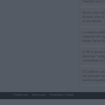
Chamberí por 6,3
Ayuso contra Ay
discurso sobre e
en una semana
La empresa públic
comprado dos inm
aunque Ayuso dic
el año"
El PP se enreda 
ahora que "cumpl
comunidades en l
oponen
El Gobierno vasc
vías para que vue
menores llegados
© Kiosko.net
Aviso Legal
Privacidad y Cookies