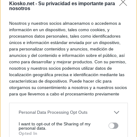
Kiosko.net -
Su privacidad es importante para
nosotros
Nosotros y nuestros socios almacenamos o accedemos a
información en un dispositivo, tales como cookies, y
procesamos datos personales, tales como identificadores
únicos e información estándar enviada por un dispositivo,
para personalizar contenidos y anuncios, medición de
anuncios y del contenido e información sobre el público, así
como para desarrollar y mejorar productos. Con su permiso,
nosotros y nuestros socios podemos utilizar datos de
localización geográfica precisa e identificación mediante las
características de dispositivos. Puede hacer clic para
otorgarnos su consentimiento a nosotros y a nuestros socios
para que llevemos a cabo el procesamiento previamente
descrito. De forma alternativa, puede acceder a información
más detallada y cambiar sus preferencias antes de otorgar o
Personal Data Processing Opt Outs
negar su consentimiento. Tenga en cuenta que algún
procesamiento de sus datos personales puede no requerir
I want to opt-out of the Sharing of my
de su consentimiento, pero usted tiene el derecho de
personal data.
rechazar tal procesamiento. Sus preferencias se aplicarán
Opted In