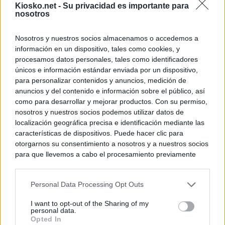
Kiosko.net -
Su privacidad es importante para
nosotros
Nosotros y nuestros socios almacenamos o accedemos a
información en un dispositivo, tales como cookies, y
procesamos datos personales, tales como identificadores
únicos e información estándar enviada por un dispositivo,
para personalizar contenidos y anuncios, medición de
anuncios y del contenido e información sobre el público, así
como para desarrollar y mejorar productos. Con su permiso,
nosotros y nuestros socios podemos utilizar datos de
localización geográfica precisa e identificación mediante las
características de dispositivos. Puede hacer clic para
otorgarnos su consentimiento a nosotros y a nuestros socios
para que llevemos a cabo el procesamiento previamente
descrito. De forma alternativa, puede acceder a información
más detallada y cambiar sus preferencias antes de otorgar o
Personal Data Processing Opt Outs
negar su consentimiento. Tenga en cuenta que algún
procesamiento de sus datos personales puede no requerir
I want to opt-out of the Sharing of my
de su consentimiento, pero usted tiene el derecho de
personal data.
rechazar tal procesamiento. Sus preferencias se aplicarán
Opted In