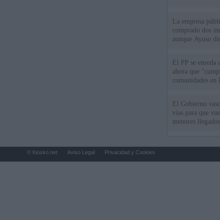
La empresa públic
comprado dos inm
aunque Ayuso dic
el año"
El PP se enreda 
ahora que "cumpl
comunidades en l
oponen
El Gobierno vasc
vías para que vue
menores llegados
© Kiosko.net
Aviso Legal
Privacidad y Cookies