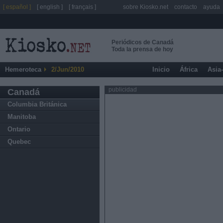
[ español ]
[ english ]
[ français ]
sobre Kiosko.net
contacto
ayuda
Periódicos de Canadá
Toda la prensa de hoy
Hemeroteca
2/Jun/2010
Inicio
África
Asia
publicidad
Canadá
Columbia Británica
Manitoba
Ontario
Quebec