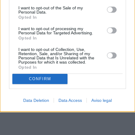
solo a este sitio web. Puede cambiar sus preferencias en
I want to opt-out of the Sale of my
cualquier momento entrando de nuevo en este sitio web o
Personal Data.
visitando nuestra política de privacidad.
Opted In
I want to opt-out of processing my
Personal Data for Targeted Advertising.
Opted In
I want to opt-out of Collection, Use,
Retention, Sale, and/or Sharing of my
Personal Data that Is Unrelated with the
Purposes for which it was collected.
Opted In
CONFIRM
Data Deletion
Data Access
Aviso legal