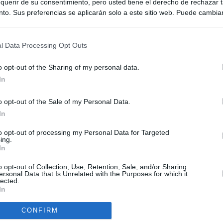
querir de su consentimiento, pero usted tiene el derecho de rechazar t
to. Sus preferencias se aplicarán solo a este sitio web. Puede cambia
s en cualquier momento entrando de nuevo en este sitio web o visitan
privacidad.
l Data Processing Opt Outs
o opt-out of the Sharing of my personal data.
In
o opt-out of the Sale of my Personal Data.
ias
SO
In
Kio
ntroles a los viajeros procedentes de Italia tras el rechazo de
to opt-out of processing my Personal Data for Targeted
los
ing.
Nav
In
del
el ultimátum del Gobierno y mantiene los controles a viajeros de
SÍ
o opt-out of Collection, Use, Retention, Sale, and/or Sharing
 15 de agosto: "No aceptamos imposiciones"
ersonal Data that Is Unrelated with the Purposes for which it
lected.
In
uará contra las comunidades que no acojan a los menores
 crisis de Ceuta
CONFIRM