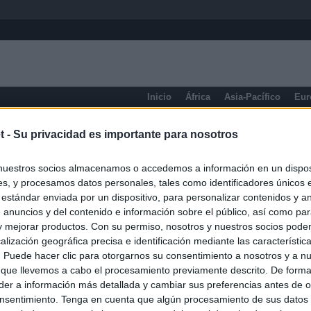
Inicio
África
Asia-Pacífico
Eur
eneral
t -
Su privacidad es importante para nosotros
nuestros socios almacenamos o accedemos a información en un disposi
s, y procesamos datos personales, tales como identificadores únicos 
 estándar enviada por un dispositivo, para personalizar contenidos y a
 anuncios y del contenido e información sobre el público, así como pa
 y mejorar productos. Con su permiso, nosotros y nuestros socios podem
alización geográfica precisa e identificación mediante las característic
s. Puede hacer clic para otorgarnos su consentimiento a nosotros y a n
 que llevemos a cabo el procesamiento previamente descrito. De forma 
er a información más detallada y cambiar sus preferencias antes de o
nsentimiento. Tenga en cuenta que algún procesamiento de sus datos