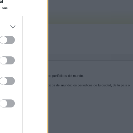
al
r sus
do nuestra
BRE KIOSKO.NET
sko.net
es la puerta de entrada a los periódicos del mundo.
ega por las portadas de los periódicos del mundo: los periódicos de tu ciudad, de tu país o
 otro extremo del mundo.
GUENOS