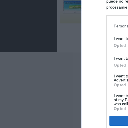
puede no re
procesamien
preferencia
política de 
Persona
I want t
Opted 
I want t
Últimas notic
Opted 
España impone co
I want 
Meloni a quitar
Advertis
Opted 
Italia rechaza 
I want t
España hasta el
of my P
was col
Opted 
La Fiscalía act
asignados por la