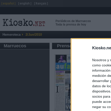
[ español ]
[ english ]
[ français ]
Periódicos de Marruecos
Toda la prensa de hoy
Hemeroteca
2/Jun/2010
Marruecos
Prensa de Información G
Kiosko.ne
Nosotros y 
como cookie
información
medición de
desarrollar
datos de loc
dispositivo
socios para
puede acced
negar su co