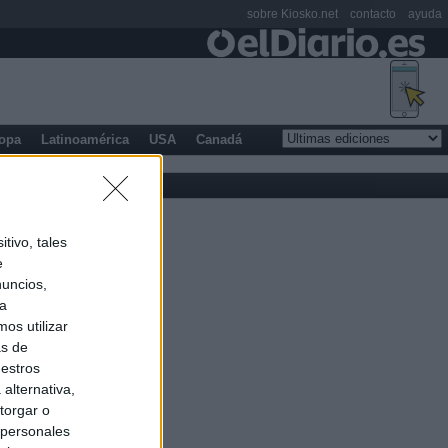
sobre Kiosko.net
contacto
ayuda
opa
Latinoamérica
USA
Canadá
tivo, tales
e
nuncios,
ra
os utilizar
as de
uestros
alternativa,
torgar o
 personales