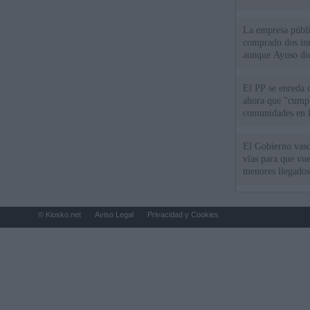
La empresa públic
comprado dos inm
aunque Ayuso dic
el año"
El PP se enreda 
ahora que "cumpl
comunidades en l
oponen
El Gobierno vasc
vías para que vue
menores llegados
© Kiosko.net
Aviso Legal
Privacidad y Cookies