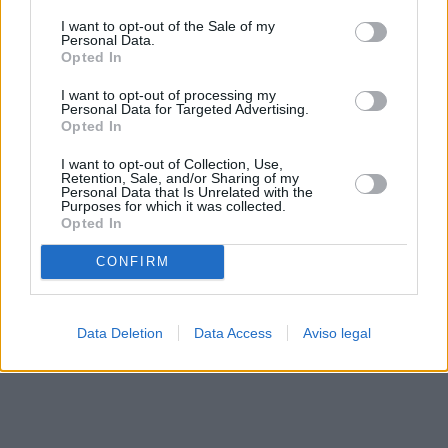
solo a este sitio web. Puede cambiar sus preferencias en
I want to opt-out of the Sale of my
cualquier momento entrando de nuevo en este sitio web o
Personal Data.
visitando nuestra política de privacidad.
Opted In
I want to opt-out of processing my
Personal Data for Targeted Advertising.
Opted In
I want to opt-out of Collection, Use,
Retention, Sale, and/or Sharing of my
Personal Data that Is Unrelated with the
Purposes for which it was collected.
Opted In
CONFIRM
Data Deletion
Data Access
Aviso legal