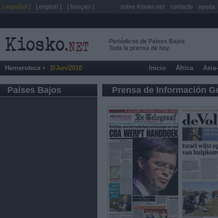
[ español ]
[ english ]
[ français ]
sobre Kiosko.net
contacto
ayuda
Periódicos de Países Bajos
Toda la prensa de hoy
Hemeroteca
2/Jun/2010
Inicio
África
Asia
Países Bajos
Prensa de Información G