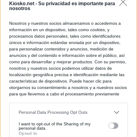
Kiosko.net -
Su privacidad es importante para
nosotros
Nosotros y nuestros socios almacenamos o accedemos a
información en un dispositivo, tales como cookies, y
procesamos datos personales, tales como identificadores
únicos e información estándar enviada por un dispositivo,
para personalizar contenidos y anuncios, medición de
anuncios y del contenido e información sobre el público, así
como para desarrollar y mejorar productos. Con su permiso,
nosotros y nuestros socios podemos utilizar datos de
localización geográfica precisa e identificación mediante las
características de dispositivos. Puede hacer clic para
otorgarnos su consentimiento a nosotros y a nuestros socios
para que llevemos a cabo el procesamiento previamente
descrito. De forma alternativa, puede acceder a información
más detallada y cambiar sus preferencias antes de otorgar o
Personal Data Processing Opt Outs
negar su consentimiento. Tenga en cuenta que algún
procesamiento de sus datos personales puede no requerir
I want to opt-out of the Sharing of my
de su consentimiento, pero usted tiene el derecho de
personal data.
rechazar tal procesamiento. Sus preferencias se aplicarán
Opted In