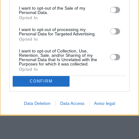
solo a este sitio web. Puede cambiar sus preferencias en
I want to opt-out of the Sale of my
cualquier momento entrando de nuevo en este sitio web o
Personal Data.
visitando nuestra política de privacidad.
Opted In
I want to opt-out of processing my
Personal Data for Targeted Advertising.
Opted In
I want to opt-out of Collection, Use,
Retention, Sale, and/or Sharing of my
Personal Data that Is Unrelated with the
Purposes for which it was collected.
Opted In
CONFIRM
Data Deletion
Data Access
Aviso legal