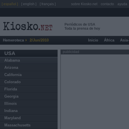
[ español ]
[ english ]
[ français ]
sobre Kiosko.net
contacto
ayuda
Periódicos de USA
Toda la prensa de hoy
Hemeroteca
2/Jun/2010
Inicio
África
Asia
publicidad
USA
Alabama
Arizona
California
Colorado
Florida
Georgia
Illinois
Indiana
Maryland
Massachusetts