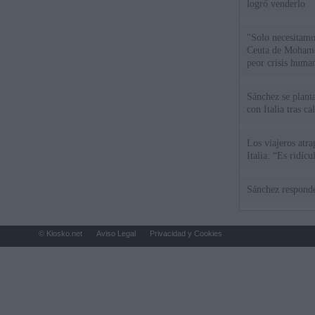
logró venderlo
"Solo necesitamo
Ceuta de Mohamed
peor crisis huma
Sánchez se plant
con Italia tras c
Los viajeros atra
Italia: “Es ridíc
Sánchez responde
© Kiosko.net
Aviso Legal
Privacidad y Cookies