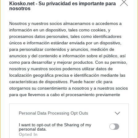
Kiosko.net -
Su privacidad es importante para
nosotros
Nosotros y nuestros socios almacenamos o accedemos a
información en un dispositivo, tales como cookies, y
procesamos datos personales, tales como identificadores
únicos e información estándar enviada por un dispositivo,
para personalizar contenidos y anuncios, medición de
anuncios y del contenido e información sobre el público, así
como para desarrollar y mejorar productos. Con su permiso,
nosotros y nuestros socios podemos utilizar datos de
localización geográfica precisa e identificación mediante las
características de dispositivos. Puede hacer clic para
otorgarnos su consentimiento a nosotros y a nuestros socios
para que llevemos a cabo el procesamiento previamente
descrito. De forma alternativa, puede acceder a información
más detallada y cambiar sus preferencias antes de otorgar o
Personal Data Processing Opt Outs
negar su consentimiento. Tenga en cuenta que algún
procesamiento de sus datos personales puede no requerir
I want to opt-out of the Sharing of my
de su consentimiento, pero usted tiene el derecho de
personal data.
rechazar tal procesamiento. Sus preferencias se aplicarán
Opted In