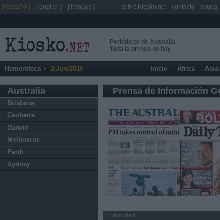
[ español ]
[ english ]
[ français ]
sobre Kiosko.net
contacto
ayuda
Periódicos de Australia
Toda la prensa de hoy
Hemeroteca
2/Jun/2010
Inicio
África
Asia
Australia
Prensa de Información G
Brisbane
Canberra
Darwin
Melbourne
Perth
Sydney
publicidad