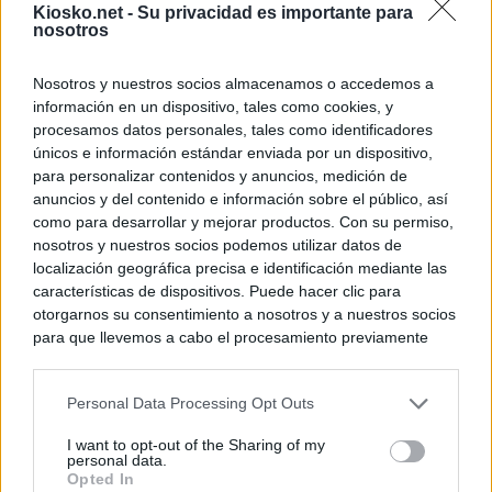
Kiosko.net -
Su privacidad es importante para
nosotros
Nosotros y nuestros socios almacenamos o accedemos a
información en un dispositivo, tales como cookies, y
procesamos datos personales, tales como identificadores
únicos e información estándar enviada por un dispositivo,
para personalizar contenidos y anuncios, medición de
anuncios y del contenido e información sobre el público, así
como para desarrollar y mejorar productos. Con su permiso,
nosotros y nuestros socios podemos utilizar datos de
localización geográfica precisa e identificación mediante las
características de dispositivos. Puede hacer clic para
otorgarnos su consentimiento a nosotros y a nuestros socios
para que llevemos a cabo el procesamiento previamente
descrito. De forma alternativa, puede acceder a información
más detallada y cambiar sus preferencias antes de otorgar o
Personal Data Processing Opt Outs
negar su consentimiento. Tenga en cuenta que algún
procesamiento de sus datos personales puede no requerir
I want to opt-out of the Sharing of my
de su consentimiento, pero usted tiene el derecho de
personal data.
rechazar tal procesamiento. Sus preferencias se aplicarán
Opted In