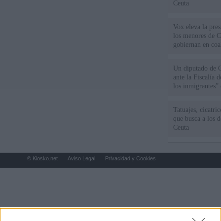
Ceuta
Vox eleva la pres
los menores de C
gobiernan en coa
Un diputado de 
ante la Fiscalía 
los inmigrantes”
Tatuajes, cicatri
que busca a los d
Ceuta
© Kiosko.net
Aviso Legal
Privacidad y Cookies