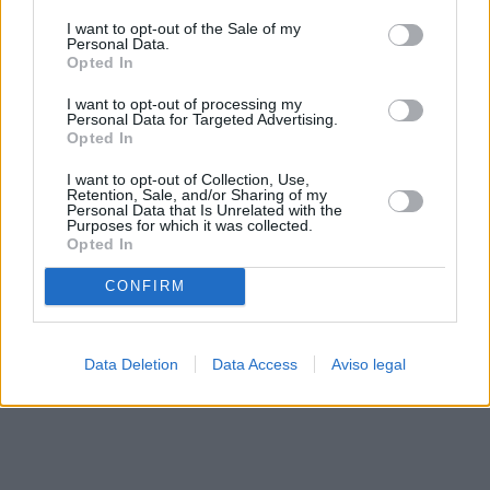
solo a este sitio web. Puede cambiar sus preferencias en
I want to opt-out of the Sale of my
cualquier momento entrando de nuevo en este sitio web o
Personal Data.
visitando nuestra política de privacidad.
Opted In
I want to opt-out of processing my
Personal Data for Targeted Advertising.
Opted In
I want to opt-out of Collection, Use,
Retention, Sale, and/or Sharing of my
Personal Data that Is Unrelated with the
Purposes for which it was collected.
Opted In
CONFIRM
Data Deletion
Data Access
Aviso legal