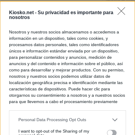
personas se muev
algo"
Kiosko.net -
Su privacidad es importante para
nosotros
De Ceu
Nosotros y nuestros socios almacenamos o accedemos a
Rutas, testimonio
información en un dispositivo, tales como cookies, y
a Ceuta desde red
procesamos datos personales, tales como identificadores
únicos e información estándar enviada por un dispositivo,
para personalizar contenidos y anuncios, medición de
© Kiosko.net
Aviso Legal
Privacidad y Cookies
anuncios y del contenido e información sobre el público, así
como para desarrollar y mejorar productos. Con su permiso,
nosotros y nuestros socios podemos utilizar datos de
localización geográfica precisa e identificación mediante las
características de dispositivos. Puede hacer clic para
otorgarnos su consentimiento a nosotros y a nuestros socios
para que llevemos a cabo el procesamiento previamente
descrito. De forma alternativa, puede acceder a información
más detallada y cambiar sus preferencias antes de otorgar o
Personal Data Processing Opt Outs
negar su consentimiento. Tenga en cuenta que algún
procesamiento de sus datos personales puede no requerir
I want to opt-out of the Sharing of my
de su consentimiento, pero usted tiene el derecho de