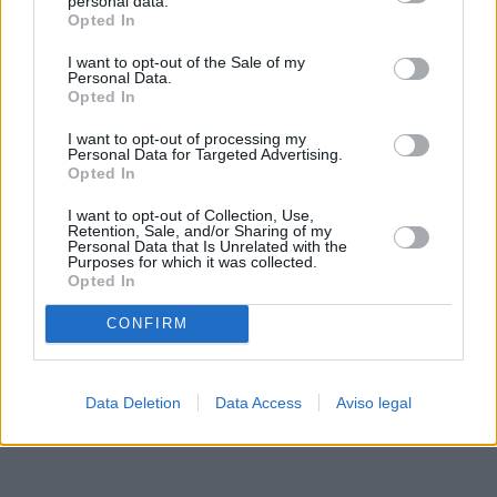
personal data.
rechazar tal procesamiento. Sus preferencias se aplicarán
Opted In
solo a este sitio web. Puede cambiar sus preferencias en
I want to opt-out of the Sale of my
cualquier momento entrando de nuevo en este sitio web o
Personal Data.
visitando nuestra política de privacidad.
Opted In
I want to opt-out of processing my
Personal Data for Targeted Advertising.
Opted In
I want to opt-out of Collection, Use,
Retention, Sale, and/or Sharing of my
Personal Data that Is Unrelated with the
Purposes for which it was collected.
Opted In
CONFIRM
Data Deletion
Data Access
Aviso legal