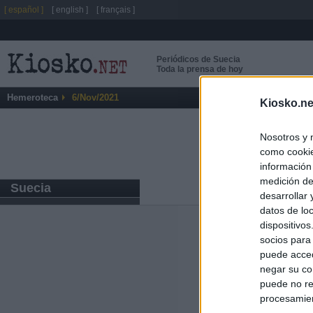
[ español ]
[ english ]
[ français ]
Periódicos de Suecia
Toda la prensa de hoy
Hemeroteca
6/Nov/2021
Kiosko.ne
Nosotros y 
como cookie
información
medición de
Suecia
desarrollar
datos de loc
dispositivo
Últimas notic
socios para
puede acced
El Gobierno da u
negar su co
España o adopt
puede no re
procesamien
Italia rechaza 