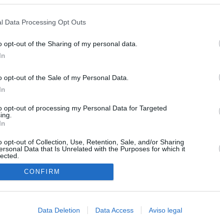
s en cualquier momento entrando de nuevo en este sitio web o visitan
 15 de agosto: "No aceptamos imposiciones"
privacidad.
l Data Processing Opt Outs
haza el intento del PP de que los ministros acudan al Senado en
isis de Ceuta
o opt-out of the Sharing of my personal data.
In
uará contra las comunidades que no acojan a los menores
 crisis de Ceuta
o opt-out of the Sale of my Personal Data.
In
esión sobre el PP por la acogida de los menores de Ceuta en las
e gobiernan en coalición
to opt-out of processing my Personal Data for Targeted
ing.
 Compromís denuncia a Figaredo ante la Fiscalía del Supremo
In
azar a los inmigrantes” de Ceuta
o opt-out of Collection, Use, Retention, Sale, and/or Sharing
ersonal Data that Is Unrelated with the Purposes for which it
lected.
In
CONFIRM
Data Deletion
Data Access
Aviso legal