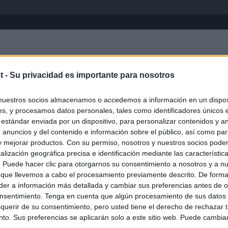
Inicio
África
Asia-Pacífico
Eur
t -
Su privacidad es importante para nosotros
nuestros socios almacenamos o accedemos a información en un disposi
s, y procesamos datos personales, tales como identificadores únicos 
 estándar enviada por un dispositivo, para personalizar contenidos y a
 anuncios y del contenido e información sobre el público, así como pa
 y mejorar productos. Con su permiso, nosotros y nuestros socios podem
alización geográfica precisa e identificación mediante las característic
s. Puede hacer clic para otorgarnos su consentimiento a nosotros y a n
ias
SO
 que llevemos a cabo el procesamiento previamente descrito. De forma 
er a información más detallada y cambiar sus preferencias antes de o
Kio
n ultimátum a Italia: o levanta los controles a viajeros de
nsentimiento. Tenga en cuenta que algún procesamiento de sus datos
ará "medidas proporcionales"
Nav
querir de su consentimiento, pero usted tiene el derecho de rechazar t
del
to. Sus preferencias se aplicarán solo a este sitio web. Puede cambia
el ultimátum del Gobierno y mantiene los controles a viajeros de
SÍ