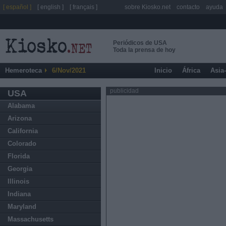
[ español ]
[ english ]
[ français ]
sobre Kiosko.net
contacto
ayuda
Periódicos de USA
Toda la prensa de hoy
Hemeroteca
6/Nov/2021
Inicio
África
Asia
publicidad
USA
Alabama
Arizona
California
Colorado
Florida
Georgia
Illinois
Indiana
Maryland
Massachusetts