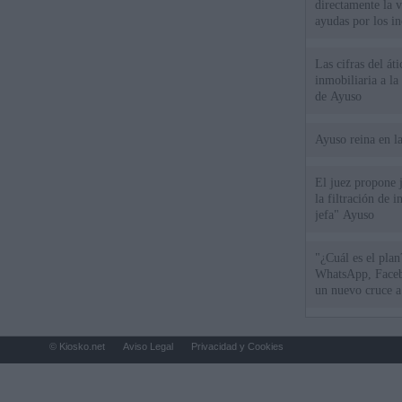
directamente la 
ayudas por los i
Las cifras del át
inmobiliaria a l
de Ayuso
Ayuso reina en l
El juez propone j
la filtración de i
jefa" Ayuso
"¿Cuál es el plan
WhatsApp, Faceb
un nuevo cruce a
15 de agosto
© Kiosko.net
Aviso Legal
Privacidad y Cookies