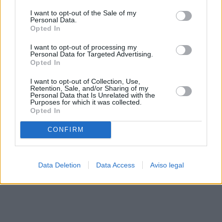
solo a este sitio web. Puede cambiar sus preferencias en
I want to opt-out of the Sale of my
cualquier momento entrando de nuevo en este sitio web o
Personal Data.
visitando nuestra política de privacidad.
Opted In
I want to opt-out of processing my
Personal Data for Targeted Advertising.
Opted In
I want to opt-out of Collection, Use,
Retention, Sale, and/or Sharing of my
Personal Data that Is Unrelated with the
Purposes for which it was collected.
Opted In
CONFIRM
Data Deletion
Data Access
Aviso legal