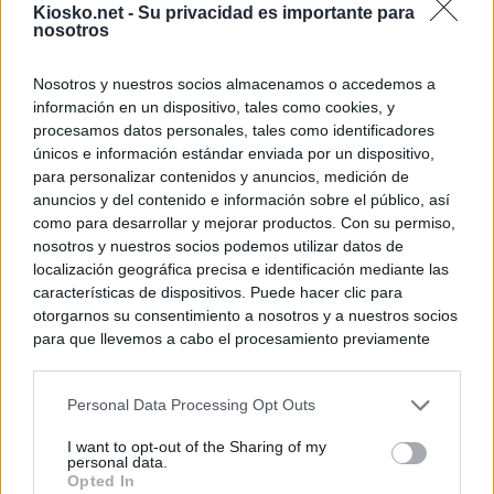
Kiosko.net -
Su privacidad es importante para
nosotros
Nosotros y nuestros socios almacenamos o accedemos a
información en un dispositivo, tales como cookies, y
procesamos datos personales, tales como identificadores
únicos e información estándar enviada por un dispositivo,
para personalizar contenidos y anuncios, medición de
anuncios y del contenido e información sobre el público, así
como para desarrollar y mejorar productos. Con su permiso,
nosotros y nuestros socios podemos utilizar datos de
localización geográfica precisa e identificación mediante las
características de dispositivos. Puede hacer clic para
otorgarnos su consentimiento a nosotros y a nuestros socios
para que llevemos a cabo el procesamiento previamente
descrito. De forma alternativa, puede acceder a información
más detallada y cambiar sus preferencias antes de otorgar o
Personal Data Processing Opt Outs
negar su consentimiento. Tenga en cuenta que algún
procesamiento de sus datos personales puede no requerir
I want to opt-out of the Sharing of my
de su consentimiento, pero usted tiene el derecho de
personal data.
rechazar tal procesamiento. Sus preferencias se aplicarán
Opted In