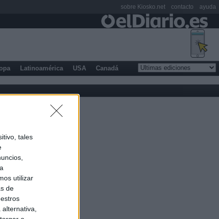
sobre Kiosko.net
contacto
ayuda
opa
Latinoamérica
USA
Canadá
tivo, tales
e
nuncios,
ra
os utilizar
as de
uestros
alternativa,
torgar o