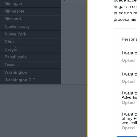
Michigan
negar su co
Minnesota
puede no re
Missouri
procesamien
preferencia
Nueva Jersey
política de 
Nueva York
Persona
Ohio
Oregón
I want t
Pensilvania
Opted 
Texas
Washington
I want t
Washington D.C.
Opted 
I want 
Últimas notic
Advertis
Opted 
España mantiene
tras nuevas llam
I want t
of my P
was col
Opted 
"¿Cuál es el pl
que organizan u