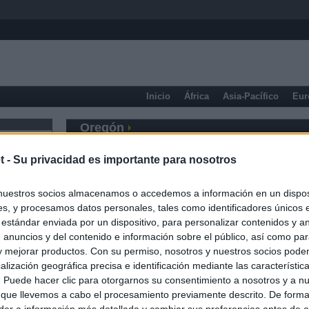
Inicio
África
Asia-Pacífico
Eur
Oregón
t -
Su privacidad es importante para nosotros
nuestros socios almacenamos o accedemos a información en un disposi
s, y procesamos datos personales, tales como identificadores únicos 
 estándar enviada por un dispositivo, para personalizar contenidos y a
 anuncios y del contenido e información sobre el público, así como pa
 y mejorar productos. Con su permiso, nosotros y nuestros socios podem
alización geográfica precisa e identificación mediante las característic
s. Puede hacer clic para otorgarnos su consentimiento a nosotros y a n
 que llevemos a cabo el procesamiento previamente descrito. De forma 
er a información más detallada y cambiar sus preferencias antes de o