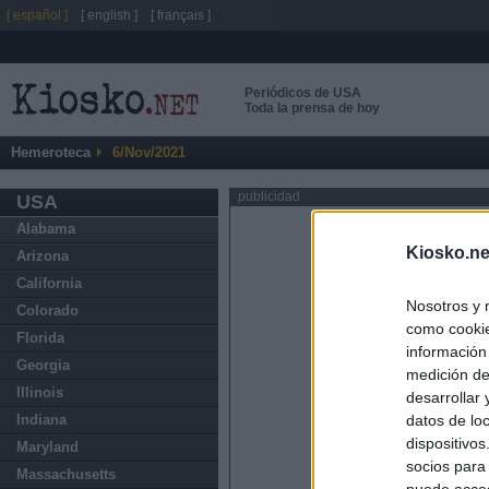
[ español ]
[ english ]
[ français ]
Periódicos de USA
Toda la prensa de hoy
Hemeroteca
6/Nov/2021
publicidad
USA
Alabama
Kiosko.ne
Arizona
California
Nosotros y 
Colorado
como cookie
Florida
información
Georgia
medición de
Illinois
desarrollar
datos de loc
Indiana
dispositivo
Maryland
socios para
Massachusetts
puede acced