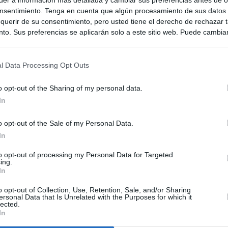
nsentimiento. Tenga en cuenta que algún procesamiento de sus datos
querir de su consentimiento, pero usted tiene el derecho de rechazar t
to. Sus preferencias se aplicarán solo a este sitio web. Puede cambia
s en cualquier momento entrando de nuevo en este sitio web o visitan
privacidad.
l Data Processing Opt Outs
o opt-out of the Sharing of my personal data.
In
o opt-out of the Sale of my Personal Data.
In
to opt-out of processing my Personal Data for Targeted
ias
SO
ing.
In
Kio
 la alerta en Ceuta y estrecha la coordinación con Marruecos
adas a cruzar la frontera
o opt-out of Collection, Use, Retention, Sale, and/or Sharing
Nav
ersonal Data that Is Unrelated with the Purposes for which it
del
lected.
In
an?": dentro de los grupos de WhatsApp, Facebook e Instagram
SÍ
n nuevo cruce a Ceuta desde Marruecos para el 15 de agosto