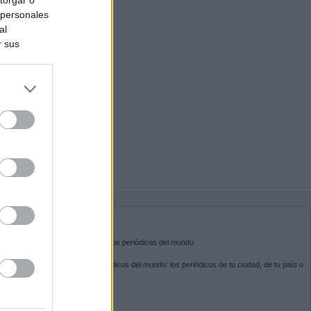
 personales
al
r sus
do nuestra
BRE KIOSKO.NET
sko.net
es la puerta de entrada a los periódicos del mundo.
ega por las portadas de los periódicos del mundo: los periódicos de tu ciudad, de tu país o
 otro extremo del mundo.
GUENOS