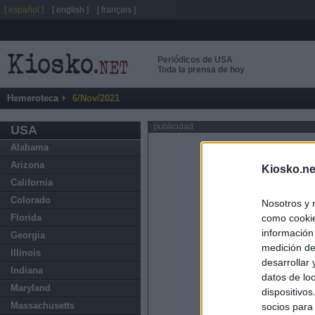
[ español ]
[ english ]
[ français ]
Periódicos de USA
Toda la prensa de hoy
Hemeroteca
6/Nov/2021
publicidad
USA
Alabama
Arizona
Kiosko.ne
California
Colorado
Nosotros y 
como cookie
Florida
información
Georgia
medición de
Illinois
desarrollar
Indiana
datos de loc
Maryland
dispositivo
Massachusetts
socios para