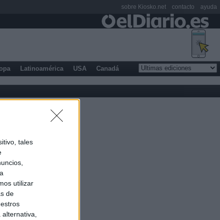
sobre Kiosko.net
contacto
ayuda
opa
Latinoamérica
USA
Canadá
tivo, tales
e
nuncios,
ra
os utilizar
as de
uestros
alternativa,