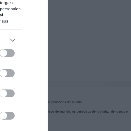
torgar o
 personales
al
r sus
do nuestra
BRE KIOSKO.NET
sko.net
es la puerta de entrada a los periódicos del mundo.
ega por las portadas de los periódicos del mundo: los periódicos de tu ciudad, de tu país o
 otro extremo del mundo.
GUENOS