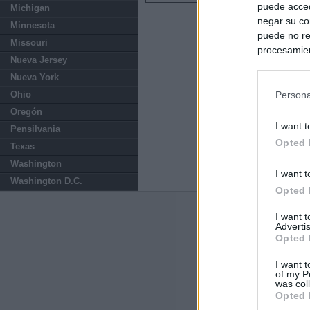
puede acced
Michigan
negar su co
Minnesota
puede no re
Missouri
procesamien
Nueva Jersey
preferencia
Nueva York
política de 
Ohio
Persona
Oregón
I want t
Pensilvania
Opted 
Texas
Washington
I want t
Washington D.C.
Opted 
Últimas notic
I want 
Advertis
Opted 
España impone co
Meloni a quitar
I want t
of my P
was col
Italia rechaza 
Opted 
España hasta el