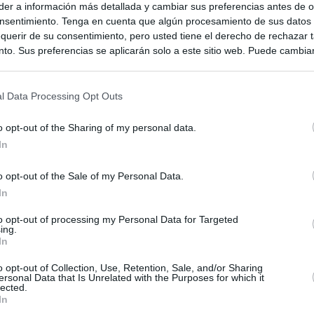
er a información más detallada y cambiar sus preferencias antes de o
nsentimiento. Tenga en cuenta que algún procesamiento de sus datos
querir de su consentimiento, pero usted tiene el derecho de rechazar t
to. Sus preferencias se aplicarán solo a este sitio web. Puede cambia
s en cualquier momento entrando de nuevo en este sitio web o visitan
privacidad.
l Data Processing Opt Outs
o opt-out of the Sharing of my personal data.
In
o opt-out of the Sale of my Personal Data.
In
ias
to opt-out of processing my Personal Data for Targeted
SO
ing.
In
Kio
ntroles a los viajeros procedentes de Italia tras el rechazo de
los
o opt-out of Collection, Use, Retention, Sale, and/or Sharing
Nav
del
ersonal Data that Is Unrelated with the Purposes for which it
lected.
el ultimátum del Gobierno y mantiene los controles a viajeros de
In
SÍ
 15 de agosto: "No aceptamos imposiciones"