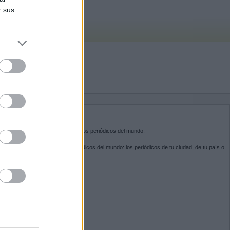
r sus
do nuestra
BRE KIOSKO.NET
sko.net
es la puerta de entrada a los periódicos del mundo.
ega por las portadas de los periódicos del mundo: los periódicos de tu ciudad, de tu país o
 otro extremo del mundo.
GUENOS