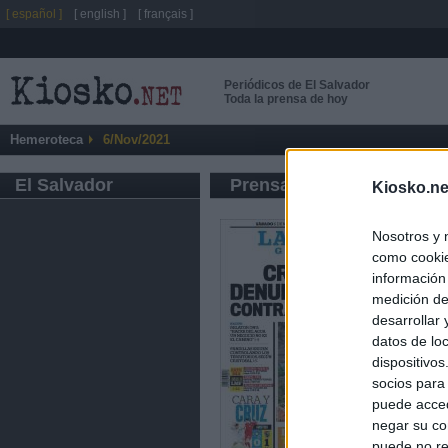
[ español ]
[ english ]
[ français ]
Periódicos de El Salvador
Toda la prensa de hoy
Hemeroteca
6/Nov/2021
El Salvador
Prensa de Información G
Kiosko.ne
Nosotros y 
como cookie
información
medición de
desarrollar
datos de loc
dispositivo
socios para
puede acced
negar su co
puede no re