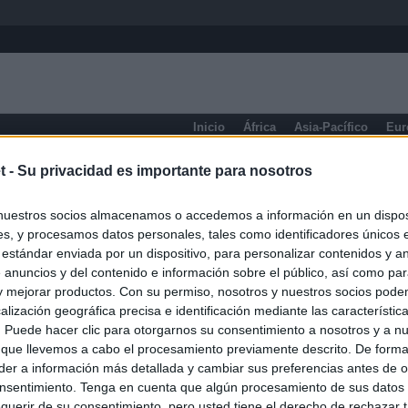
Inicio
África
Asia-Pacífico
Eur
eneral
t -
Su privacidad es importante para nosotros
nuestros socios almacenamos o accedemos a información en un disposi
s, y procesamos datos personales, tales como identificadores únicos 
 estándar enviada por un dispositivo, para personalizar contenidos y a
 anuncios y del contenido e información sobre el público, así como pa
 y mejorar productos. Con su permiso, nosotros y nuestros socios podem
alización geográfica precisa e identificación mediante las característic
s. Puede hacer clic para otorgarnos su consentimiento a nosotros y a n
 que llevemos a cabo el procesamiento previamente descrito. De forma 
er a información más detallada y cambiar sus preferencias antes de o
nsentimiento. Tenga en cuenta que algún procesamiento de sus datos
querir de su consentimiento, pero usted tiene el derecho de rechazar t