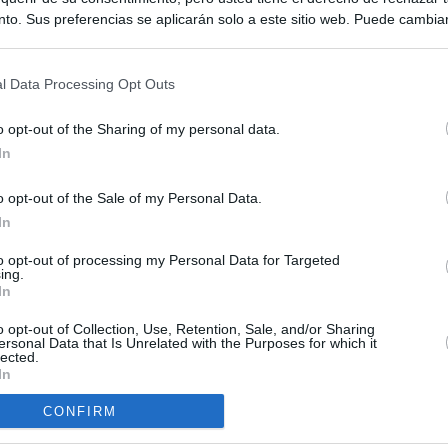
to. Sus preferencias se aplicarán solo a este sitio web. Puede cambia
s en cualquier momento entrando de nuevo en este sitio web o visitan
privacidad.
l Data Processing Opt Outs
o opt-out of the Sharing of my personal data.
In
o opt-out of the Sale of my Personal Data.
ias
In
SO
Kio
 que Ayuso señaló por la compra del ático: "Lo que no se dice es
to opt-out of processing my Personal Data for Targeted
ing.
ene residencia oficial para la presidenta"
Nav
In
del
Ayuso no puede destinar directamente la venta del ático de
o opt-out of Collection, Use, Retention, Sale, and/or Sharing
SÍ
as por los incendios
ersonal Data that Is Unrelated with the Purposes for which it
lected.
In
uso: cómo ha cambiado su discurso sobre el ático de la
Madrid en una semana
CONFIRM