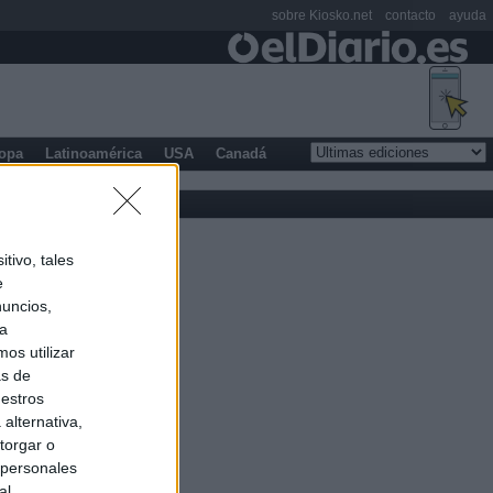
sobre Kiosko.net
contacto
ayuda
opa
Latinoamérica
USA
Canadá
tivo, tales
e
nuncios,
ra
os utilizar
as de
uestros
alternativa,
torgar o
 personales
al