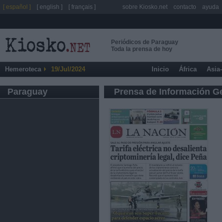
[ español ]
[ english ]
[ français ]
sobre Kiosko.net
contacto
ayuda
Periódicos de Paraguay
Toda la prensa de hoy
Hemeroteca
19/Jul/2024
Inicio
África
Asia
Paraguay
Prensa de Información G