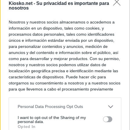
Kiosko.net -
Su privacidad es importante para
nosotros
Nosotros y nuestros socios almacenamos o accedemos a
información en un dispositivo, tales como cookies, y
procesamos datos personales, tales como identificadores
únicos e información estándar enviada por un dispositivo,
para personalizar contenidos y anuncios, medición de
anuncios y del contenido e información sobre el público, así
como para desarrollar y mejorar productos. Con su permiso,
nosotros y nuestros socios podemos utilizar datos de
localización geográfica precisa e identificación mediante las
características de dispositivos. Puede hacer clic para
otorgarnos su consentimiento a nosotros y a nuestros socios
para que llevemos a cabo el procesamiento previamente
descrito. De forma alternativa, puede acceder a información
más detallada y cambiar sus preferencias antes de otorgar o
Personal Data Processing Opt Outs
negar su consentimiento. Tenga en cuenta que algún
procesamiento de sus datos personales puede no requerir
I want to opt-out of the Sharing of my
de su consentimiento, pero usted tiene el derecho de
personal data.
rechazar tal procesamiento. Sus preferencias se aplicarán
Opted In