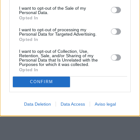
solo a este sitio web. Puede cambiar sus preferencias en
I want to opt-out of the Sale of my
cualquier momento entrando de nuevo en este sitio web o
Personal Data.
visitando nuestra política de privacidad.
Opted In
I want to opt-out of processing my
Personal Data for Targeted Advertising.
Opted In
I want to opt-out of Collection, Use,
Retention, Sale, and/or Sharing of my
Personal Data that Is Unrelated with the
Purposes for which it was collected.
Opted In
CONFIRM
Data Deletion
Data Access
Aviso legal