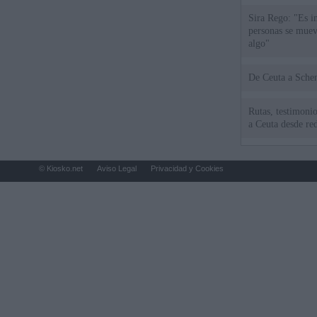
Sira Rego: "Es i
personas se muev
algo"
De Ceu
Rutas, testimonio
a Ceuta desde red
© Kiosko.net
Aviso Legal
Privacidad y Cookies