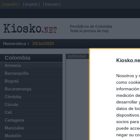
[ español ]
[ english ]
[ français ]
Periódicos de Colombia
Toda la prensa de hoy
Hemeroteca
19/Jul/2024
publicidad
Colombia
Kiosko.ne
Armenia
Barranquilla
Nosotros y 
Bogotá
como cookie
información
Bucaramanga
medición de
Córdoba
desarrollar
Cúcuta
datos de loc
Cali
dispositivo
Cartagena
socios para
Manizales
puede acced
negar su co
Medellín