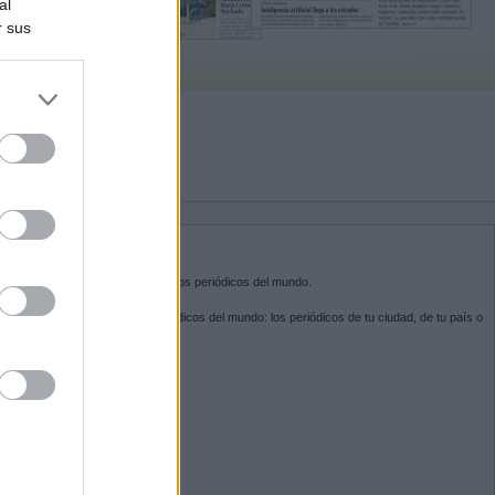
al
r sus
do nuestra
BRE KIOSKO.NET
sko.net
es la puerta de entrada a los periódicos del mundo.
ega por las portadas de los periódicos del mundo: los periódicos de tu ciudad, de tu país o
 otro extremo del mundo.
GUENOS