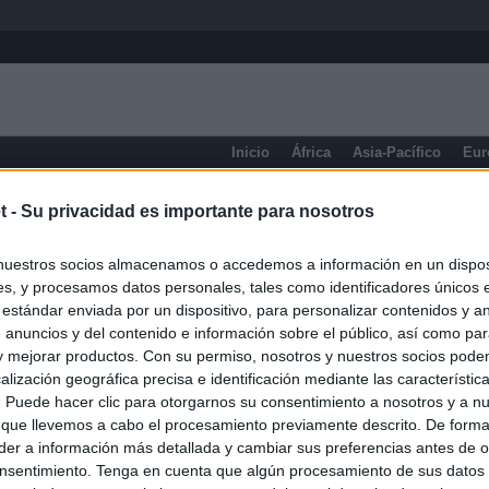
Inicio
África
Asia-Pacífico
Eur
Prensa de Información General
t -
Su privacidad es importante para nosotros
nuestros socios almacenamos o accedemos a información en un disposi
s, y procesamos datos personales, tales como identificadores únicos 
 estándar enviada por un dispositivo, para personalizar contenidos y a
 anuncios y del contenido e información sobre el público, así como pa
 y mejorar productos. Con su permiso, nosotros y nuestros socios podem
alización geográfica precisa e identificación mediante las característic
s. Puede hacer clic para otorgarnos su consentimiento a nosotros y a n
 que llevemos a cabo el procesamiento previamente descrito. De forma 
er a información más detallada y cambiar sus preferencias antes de o
nsentimiento. Tenga en cuenta que algún procesamiento de sus datos