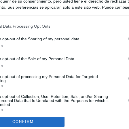
querir de su consentimiento, pero usted tiene el derecho de rechazar t
to. Sus preferencias se aplicarán solo a este sitio web. Puede cambia
s en cualquier momento entrando de nuevo en este sitio web o visitan
privacidad.
l Data Processing Opt Outs
o opt-out of the Sharing of my personal data.
In
o opt-out of the Sale of my Personal Data.
ias
SO
In
Kio
Ayuso no puede destinar directamente la venta del ático de
to opt-out of processing my Personal Data for Targeted
as por los incendios
ing.
Nav
In
del
uso: cómo ha cambiado su discurso sobre el ático de la
SÍ
o opt-out of Collection, Use, Retention, Sale, and/or Sharing
Madrid en una semana
ersonal Data that Is Unrelated with the Purposes for which it
lected.
In
tico: de los honorarios de la inmobiliaria a la estimación de venta
e Ayuso
CONFIRM