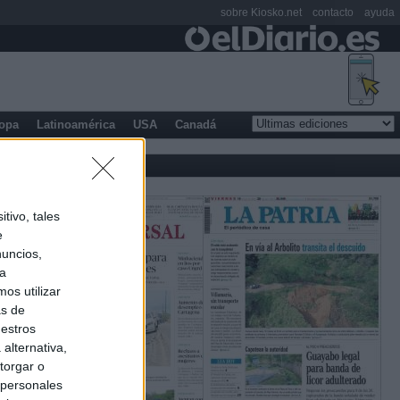
sobre Kiosko.net
contacto
ayuda
opa
Latinoamérica
USA
Canadá
tivo, tales
e
nuncios,
ra
os utilizar
as de
uestros
alternativa,
torgar o
 personales