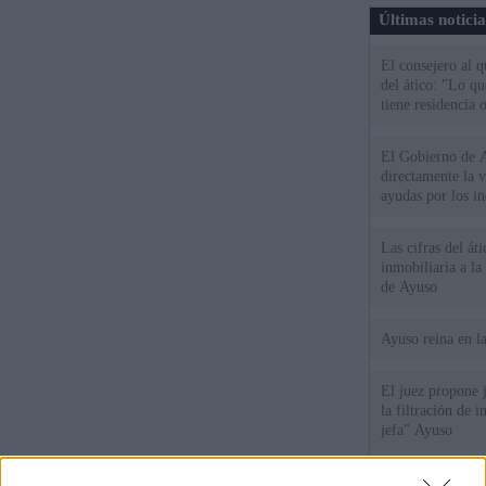
Últimas notici
El consejero al 
del ático: "Lo q
tiene residencia o
El Gobierno de A
directamente la 
ayudas por los i
Las cifras del át
inmobiliaria a l
de Ayuso
Ayuso reina en l
El juez propone j
la filtración de i
jefa" Ayuso
"¿Cuál es el plan