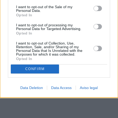
solo a este sitio web. Puede cambiar sus preferencias en
I want to opt-out of the Sale of my
cualquier momento entrando de nuevo en este sitio web o
Personal Data.
visitando nuestra política de privacidad.
Opted In
I want to opt-out of processing my
Personal Data for Targeted Advertising.
Opted In
I want to opt-out of Collection, Use,
Retention, Sale, and/or Sharing of my
Personal Data that Is Unrelated with the
Purposes for which it was collected.
Opted In
CONFIRM
Data Deletion
Data Access
Aviso legal