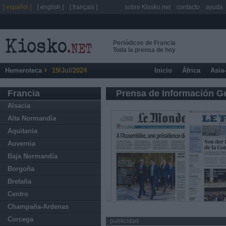
[ español ]
[ english ]
[ français ]
sobre Kiosko.net
contacto
ayuda
Periódicos de Francia
Toda la prensa de hoy
Hemeroteca
19/Jul/2024
Inicio
África
Asia
Francia
Prensa de Información G
Alsacia
Alta Normandía
Aquitania
Auvernia
Baja Normandía
Borgoña
Bretaña
Centro
Champaña-Ardenas
Corcega
publicidad