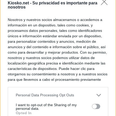
Kiosko.net -
Su privacidad es importante para
WhatsApp, Faceb
nosotros
un nuevo cruce a
15 de agosto
Nosotros y nuestros socios almacenamos o accedemos a
información en un dispositivo, tales como cookies, y
© Kiosko.net
Aviso Legal
Privacidad y Cookies
procesamos datos personales, tales como identificadores
únicos e información estándar enviada por un dispositivo,
para personalizar contenidos y anuncios, medición de
anuncios y del contenido e información sobre el público, así
como para desarrollar y mejorar productos. Con su permiso,
nosotros y nuestros socios podemos utilizar datos de
localización geográfica precisa e identificación mediante las
características de dispositivos. Puede hacer clic para
otorgarnos su consentimiento a nosotros y a nuestros socios
para que llevemos a cabo el procesamiento previamente
descrito. De forma alternativa, puede acceder a información
más detallada y cambiar sus preferencias antes de otorgar o
Personal Data Processing Opt Outs
negar su consentimiento. Tenga en cuenta que algún
procesamiento de sus datos personales puede no requerir
I want to opt-out of the Sharing of my
de su consentimiento, pero usted tiene el derecho de
personal data.
rechazar tal procesamiento. Sus preferencias se aplicarán
Opted In