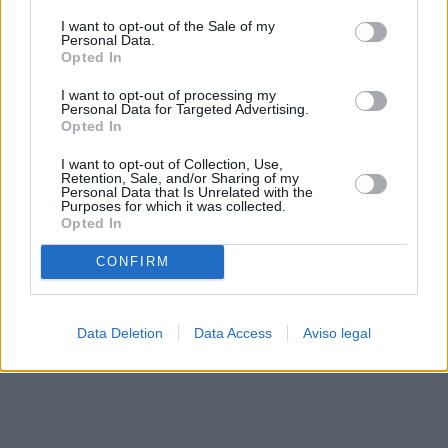
solo a este sitio web. Puede cambiar sus preferencias en
I want to opt-out of the Sale of my
cualquier momento entrando de nuevo en este sitio web o
Personal Data.
visitando nuestra política de privacidad.
Opted In
I want to opt-out of processing my
Personal Data for Targeted Advertising.
Opted In
I want to opt-out of Collection, Use,
Retention, Sale, and/or Sharing of my
Personal Data that Is Unrelated with the
Purposes for which it was collected.
Opted In
CONFIRM
Data Deletion
Data Access
Aviso legal