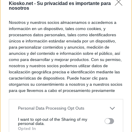
Kiosko.net -
Su privacidad es importante para
nosotros
Nosotros y nuestros socios almacenamos o accedemos a
información en un dispositivo, tales como cookies, y
procesamos datos personales, tales como identificadores
únicos e información estándar enviada por un dispositivo,
para personalizar contenidos y anuncios, medición de
anuncios y del contenido e información sobre el público, así
como para desarrollar y mejorar productos. Con su permiso,
nosotros y nuestros socios podemos utilizar datos de
localización geográfica precisa e identificación mediante las
características de dispositivos. Puede hacer clic para
otorgarnos su consentimiento a nosotros y a nuestros socios
para que llevemos a cabo el procesamiento previamente
descrito. De forma alternativa, puede acceder a información
más detallada y cambiar sus preferencias antes de otorgar o
Personal Data Processing Opt Outs
negar su consentimiento. Tenga en cuenta que algún
procesamiento de sus datos personales puede no requerir
I want to opt-out of the Sharing of my
de su consentimiento, pero usted tiene el derecho de
personal data.
rechazar tal procesamiento. Sus preferencias se aplicarán
Opted In