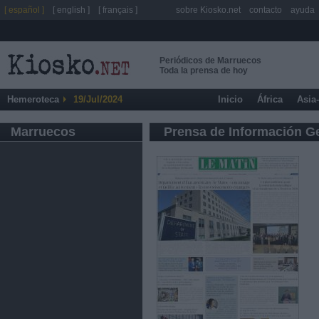
[ español ]
[ english ]
[ français ]
sobre Kiosko.net
contacto
ayuda
Periódicos de Marruecos
Toda la prensa de hoy
Hemeroteca
19/Jul/2024
Inicio
África
Asia
Marruecos
Prensa de Información G