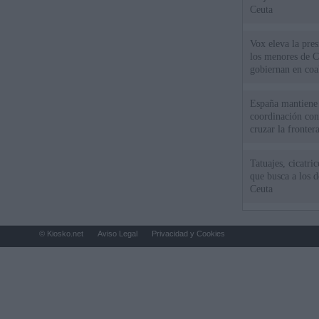
Ceuta
Vox eleva la pres
los menores de C
gobiernan en coa
España mantiene l
coordinación con
cruzar la fronter
Tatuajes, cicatri
que busca a los d
Ceuta
© Kiosko.net
Aviso Legal
Privacidad y Cookies