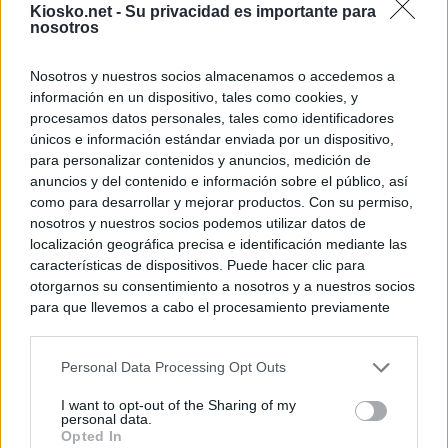
Kiosko.net -
Su privacidad es importante para
nosotros
Nosotros y nuestros socios almacenamos o accedemos a
información en un dispositivo, tales como cookies, y
procesamos datos personales, tales como identificadores
únicos e información estándar enviada por un dispositivo,
para personalizar contenidos y anuncios, medición de
anuncios y del contenido e información sobre el público, así
como para desarrollar y mejorar productos. Con su permiso,
nosotros y nuestros socios podemos utilizar datos de
localización geográfica precisa e identificación mediante las
características de dispositivos. Puede hacer clic para
otorgarnos su consentimiento a nosotros y a nuestros socios
para que llevemos a cabo el procesamiento previamente
descrito. De forma alternativa, puede acceder a información
más detallada y cambiar sus preferencias antes de otorgar o
Personal Data Processing Opt Outs
negar su consentimiento. Tenga en cuenta que algún
procesamiento de sus datos personales puede no requerir
I want to opt-out of the Sharing of my
de su consentimiento, pero usted tiene el derecho de
personal data.
rechazar tal procesamiento. Sus preferencias se aplicarán
Opted In