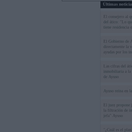
Últimas notici
El consejero al 
del ático: "Lo q
tiene residencia o
El Gobierno de A
directamente la 
ayudas por los i
Las cifras del át
inmobiliaria a l
de Ayuso
Ayuso reina en l
El juez propone j
la filtración de i
jefa" Ayuso
"¿Cuál es el plan