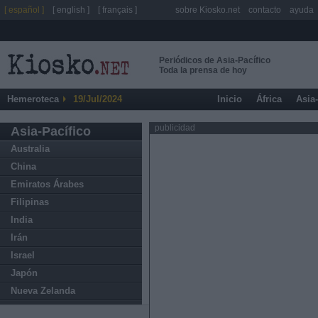
[ español ]
[ english ]
[ français ]
sobre Kiosko.net
contacto
ayuda
Periódicos de Asia-Pacífico
Toda la prensa de hoy
Hemeroteca
19/Jul/2024
Inicio
África
Asia
publicidad
Asia-Pacífico
Australia
China
Emiratos Árabes
Filipinas
India
Irán
Israel
Japón
Nueva Zelanda