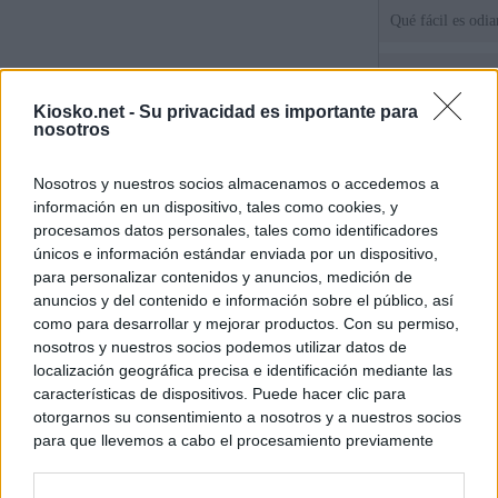
Qué fácil es odi
Tatuajes, cicatri
que busca a los d
Kiosko.net -
Su privacidad es importante para
Ceuta
nosotros
Herencia del esc
Nosotros y nuestros socios almacenamos o accedemos a
del PP: así es l
información en un dispositivo, tales como cookies, y
ático de Ayuso
procesamos datos personales, tales como identificadores
únicos e información estándar enviada por un dispositivo,
para personalizar contenidos y anuncios, medición de
© Kiosko.net
Aviso Legal
Privacidad y Cookies
anuncios y del contenido e información sobre el público, así
como para desarrollar y mejorar productos. Con su permiso,
nosotros y nuestros socios podemos utilizar datos de
localización geográfica precisa e identificación mediante las
características de dispositivos. Puede hacer clic para
otorgarnos su consentimiento a nosotros y a nuestros socios
para que llevemos a cabo el procesamiento previamente
descrito. De forma alternativa, puede acceder a información
más detallada y cambiar sus preferencias antes de otorgar o