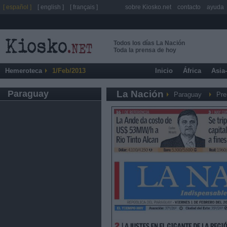
[ español ]
[ english ]
[ français ]
sobre Kiosko.net
contacto
ayuda
Todos los días La Nación
Toda la prensa de hoy
Hemeroteca
1/Feb/2013
Inicio
África
Asia
Paraguay
La Nación
Paraguay
Pre