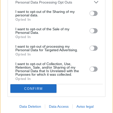
Personal Data Processing Opt Outs
negar su consentimiento. Tenga en cuenta que algún
procesamiento de sus datos personales puede no requerir
I want to opt-out of the Sharing of my
de su consentimiento, pero usted tiene el derecho de
personal data.
rechazar tal procesamiento. Sus preferencias se aplicarán
Opted In
solo a este sitio web. Puede cambiar sus preferencias en
I want to opt-out of the Sale of my
cualquier momento entrando de nuevo en este sitio web o
Personal Data.
visitando nuestra política de privacidad.
Opted In
I want to opt-out of processing my
Personal Data for Targeted Advertising.
Opted In
I want to opt-out of Collection, Use,
Retention, Sale, and/or Sharing of my
Personal Data that Is Unrelated with the
Purposes for which it was collected.
Opted In
CONFIRM
Data Deletion
Data Access
Aviso legal