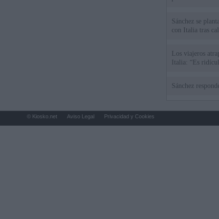
Sánchez se plant
con Italia tras c
Los viajeros atra
Italia: “Es ridíc
Sánchez responde
© Kiosko.net
Aviso Legal
Privacidad y Cookies