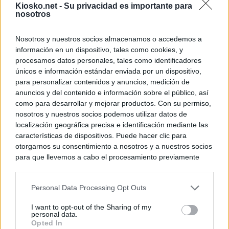
Kiosko.net -
Su privacidad es importante para
nosotros
Nosotros y nuestros socios almacenamos o accedemos a
información en un dispositivo, tales como cookies, y
procesamos datos personales, tales como identificadores
únicos e información estándar enviada por un dispositivo,
para personalizar contenidos y anuncios, medición de
anuncios y del contenido e información sobre el público, así
como para desarrollar y mejorar productos. Con su permiso,
nosotros y nuestros socios podemos utilizar datos de
localización geográfica precisa e identificación mediante las
características de dispositivos. Puede hacer clic para
otorgarnos su consentimiento a nosotros y a nuestros socios
para que llevemos a cabo el procesamiento previamente
descrito. De forma alternativa, puede acceder a información
más detallada y cambiar sus preferencias antes de otorgar o
Personal Data Processing Opt Outs
negar su consentimiento. Tenga en cuenta que algún
procesamiento de sus datos personales puede no requerir
I want to opt-out of the Sharing of my
de su consentimiento, pero usted tiene el derecho de
personal data.
rechazar tal procesamiento. Sus preferencias se aplicarán
Opted In