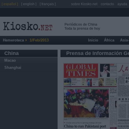
[ español ]
[ english ]
[ français ]
sobre Kiosko.net
contacto
ayuda
Periódicos de China
Toda la prensa de hoy
Hemeroteca
1/Feb/2013
Inicio
África
Asia
China
Prensa de Información G
Macao
Shanghai