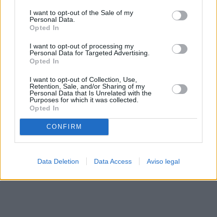
solo a este sitio web. Puede cambiar sus preferencias en
I want to opt-out of the Sale of my
cualquier momento entrando de nuevo en este sitio web o
Personal Data.
visitando nuestra política de privacidad.
Opted In
I want to opt-out of processing my
Personal Data for Targeted Advertising.
Opted In
I want to opt-out of Collection, Use,
Retention, Sale, and/or Sharing of my
Personal Data that Is Unrelated with the
Purposes for which it was collected.
Opted In
CONFIRM
Data Deletion
Data Access
Aviso legal