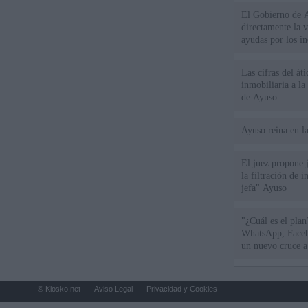
El Gobierno de A
directamente la 
ayudas por los i
Las cifras del át
inmobiliaria a l
de Ayuso
Ayuso reina en l
El juez propone j
la filtración de i
jefa" Ayuso
"¿Cuál es el plan
WhatsApp, Faceb
un nuevo cruce a
15 de agosto
© Kiosko.net
Aviso Legal
Privacidad y Cookies