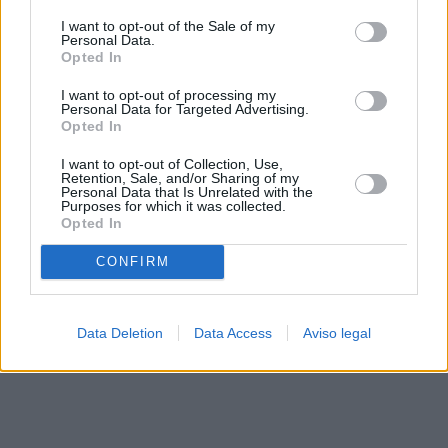
solo a este sitio web. Puede cambiar sus preferencias en
I want to opt-out of the Sale of my
cualquier momento entrando de nuevo en este sitio web o
Personal Data.
visitando nuestra política de privacidad.
Opted In
I want to opt-out of processing my
Personal Data for Targeted Advertising.
Opted In
I want to opt-out of Collection, Use,
Retention, Sale, and/or Sharing of my
Personal Data that Is Unrelated with the
Purposes for which it was collected.
Opted In
CONFIRM
Data Deletion
Data Access
Aviso legal