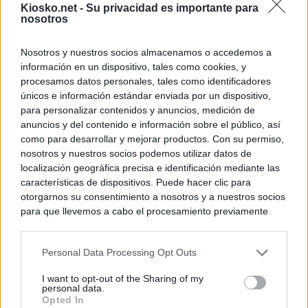
Kiosko.net -
Su privacidad es importante para
nosotros
Nosotros y nuestros socios almacenamos o accedemos a
información en un dispositivo, tales como cookies, y
procesamos datos personales, tales como identificadores
únicos e información estándar enviada por un dispositivo,
para personalizar contenidos y anuncios, medición de
anuncios y del contenido e información sobre el público, así
como para desarrollar y mejorar productos. Con su permiso,
nosotros y nuestros socios podemos utilizar datos de
localización geográfica precisa e identificación mediante las
características de dispositivos. Puede hacer clic para
otorgarnos su consentimiento a nosotros y a nuestros socios
para que llevemos a cabo el procesamiento previamente
descrito. De forma alternativa, puede acceder a información
más detallada y cambiar sus preferencias antes de otorgar o
Personal Data Processing Opt Outs
negar su consentimiento. Tenga en cuenta que algún
procesamiento de sus datos personales puede no requerir
I want to opt-out of the Sharing of my
de su consentimiento, pero usted tiene el derecho de
personal data.
rechazar tal procesamiento. Sus preferencias se aplicarán
Opted In