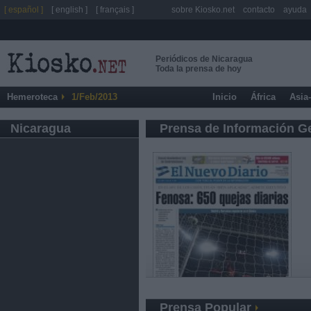
[ español ]
[ english ]
[ français ]
sobre Kiosko.net
contacto
ayuda
Periódicos de Nicaragua
Toda la prensa de hoy
Hemeroteca
1/Feb/2013
Inicio
África
Asia
Nicaragua
Prensa de Información G
Prensa Popular