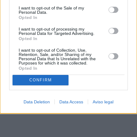
solo a este sitio web. Puede cambiar sus preferencias en
I want to opt-out of the Sale of my
cualquier momento entrando de nuevo en este sitio web o
Personal Data.
visitando nuestra política de privacidad.
Opted In
I want to opt-out of processing my
Personal Data for Targeted Advertising.
Opted In
I want to opt-out of Collection, Use,
Retention, Sale, and/or Sharing of my
Personal Data that Is Unrelated with the
Purposes for which it was collected.
Opted In
CONFIRM
Data Deletion
Data Access
Aviso legal