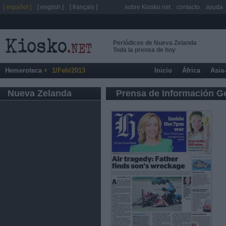
[ español ]
[ english ]
[ français ]
sobre Kiosko.net
contacto
ayuda
Periódicos de Nueva Zelanda
Toda la prensa de hoy
Hemeroteca
1/Feb/2013
Inicio
África
Asia
Nueva Zelanda
Prensa de Información G