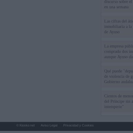
discurso sobre e
en una semana
Las cifras del át
inmobiliaria a l
de Ayuso
La empresa públic
comprado dos inm
aunque Ayuso dic
el año"
Qué puede "depur
de violencia de g
Gobierno andalu
Cientos de menor
del Príncipe sin
intemperie"
© Kiosko.net
Aviso Legal
Privacidad y Cookies