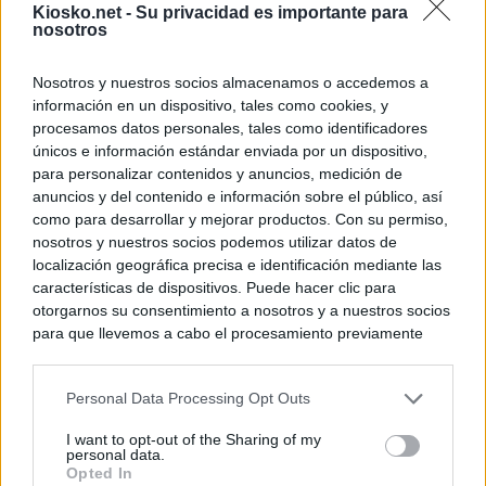
Kiosko.net -
Su privacidad es importante para
nosotros
Nosotros y nuestros socios almacenamos o accedemos a
información en un dispositivo, tales como cookies, y
procesamos datos personales, tales como identificadores
únicos e información estándar enviada por un dispositivo,
para personalizar contenidos y anuncios, medición de
anuncios y del contenido e información sobre el público, así
como para desarrollar y mejorar productos. Con su permiso,
nosotros y nuestros socios podemos utilizar datos de
localización geográfica precisa e identificación mediante las
características de dispositivos. Puede hacer clic para
otorgarnos su consentimiento a nosotros y a nuestros socios
para que llevemos a cabo el procesamiento previamente
descrito. De forma alternativa, puede acceder a información
más detallada y cambiar sus preferencias antes de otorgar o
Personal Data Processing Opt Outs
negar su consentimiento. Tenga en cuenta que algún
procesamiento de sus datos personales puede no requerir
I want to opt-out of the Sharing of my
de su consentimiento, pero usted tiene el derecho de
personal data.
rechazar tal procesamiento. Sus preferencias se aplicarán
Opted In