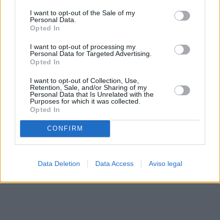
solo a este sitio web. Puede cambiar sus preferencias en
I want to opt-out of the Sale of my
cualquier momento entrando de nuevo en este sitio web o
Personal Data.
visitando nuestra política de privacidad.
Opted In
I want to opt-out of processing my
Personal Data for Targeted Advertising.
Opted In
I want to opt-out of Collection, Use,
Retention, Sale, and/or Sharing of my
Personal Data that Is Unrelated with the
Purposes for which it was collected.
Opted In
CONFIRM
Data Deletion
Data Access
Aviso legal