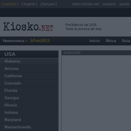
[ español ]
[ english ]
[ français ]
sobre Kiosko.net
contacto
ayuda
Periódicos de USA
Toda la prensa de hoy
Hemeroteca
1/Feb/2013
Inicio
África
Asia
publicidad
USA
Alabama
Arizona
California
Colorado
Florida
Georgia
Illinois
Indiana
Maryland
Massachusetts