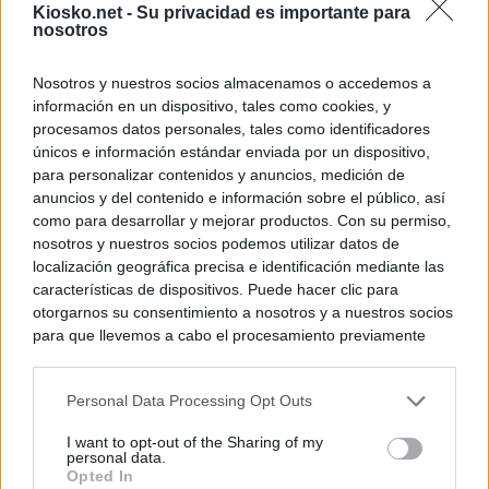
Kiosko.net -
Su privacidad es importante para
nosotros
Nosotros y nuestros socios almacenamos o accedemos a
información en un dispositivo, tales como cookies, y
procesamos datos personales, tales como identificadores
únicos e información estándar enviada por un dispositivo,
para personalizar contenidos y anuncios, medición de
anuncios y del contenido e información sobre el público, así
como para desarrollar y mejorar productos. Con su permiso,
nosotros y nuestros socios podemos utilizar datos de
localización geográfica precisa e identificación mediante las
características de dispositivos. Puede hacer clic para
otorgarnos su consentimiento a nosotros y a nuestros socios
para que llevemos a cabo el procesamiento previamente
descrito. De forma alternativa, puede acceder a información
más detallada y cambiar sus preferencias antes de otorgar o
Personal Data Processing Opt Outs
negar su consentimiento. Tenga en cuenta que algún
procesamiento de sus datos personales puede no requerir
I want to opt-out of the Sharing of my
de su consentimiento, pero usted tiene el derecho de
personal data.
rechazar tal procesamiento. Sus preferencias se aplicarán
Opted In