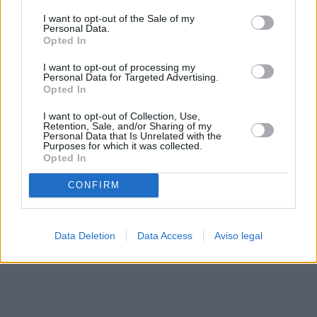
solo a este sitio web. Puede cambiar sus preferencias en
I want to opt-out of the Sale of my
cualquier momento entrando de nuevo en este sitio web o
Personal Data.
visitando nuestra política de privacidad.
Opted In
I want to opt-out of processing my
Personal Data for Targeted Advertising.
Opted In
I want to opt-out of Collection, Use,
Retention, Sale, and/or Sharing of my
Personal Data that Is Unrelated with the
Purposes for which it was collected.
Opted In
CONFIRM
Data Deletion
Data Access
Aviso legal