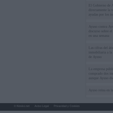
El Gobierno de A
directamente la 
ayudas por los i
Ayuso contra Ay
discurso sobre e
en una semana
Las cifras del át
inmobiliaria a l
de Ayuso
La empresa públic
comprado dos inm
aunque Ayuso dic
el año"
Ayuso reina en l
© Kiosko.net
Aviso Legal
Privacidad y Cookies