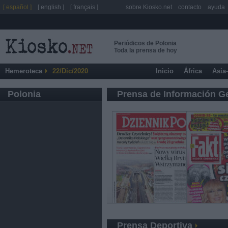
[ español ]
[ english ]
[ français ]
sobre Kiosko.net
contacto
ayuda
Periódicos de Polonia
Toda la prensa de hoy
Hemeroteca
22/Dic/2020
Inicio
África
Asia
Polonia
Prensa de Información G
Prensa Deportiva