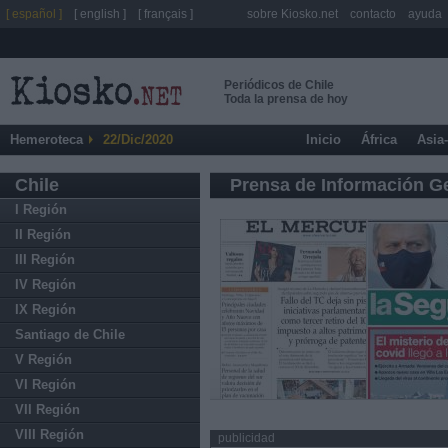
[ español ]
[ english ]
[ français ]
sobre Kiosko.net
contacto
ayuda
Periódicos de Chile
Toda la prensa de hoy
Hemeroteca
22/Dic/2020
Inicio
África
Asia
Chile
Prensa de Información G
I Región
II Región
III Región
IV Región
IX Región
Santiago de Chile
V Región
VI Región
VII Región
VIII Región
publicidad