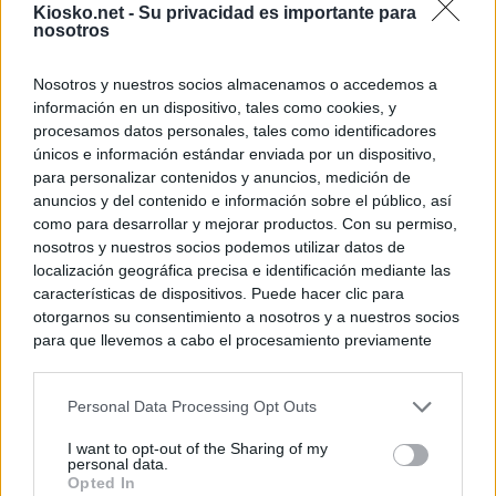
Kiosko.net -
Su privacidad es importante para
nosotros
© Kiosko.net
Aviso Legal
Privacidad y Cookies
Nosotros y nuestros socios almacenamos o accedemos a
información en un dispositivo, tales como cookies, y
procesamos datos personales, tales como identificadores
únicos e información estándar enviada por un dispositivo,
para personalizar contenidos y anuncios, medición de
anuncios y del contenido e información sobre el público, así
como para desarrollar y mejorar productos. Con su permiso,
nosotros y nuestros socios podemos utilizar datos de
localización geográfica precisa e identificación mediante las
características de dispositivos. Puede hacer clic para
otorgarnos su consentimiento a nosotros y a nuestros socios
para que llevemos a cabo el procesamiento previamente
descrito. De forma alternativa, puede acceder a información
más detallada y cambiar sus preferencias antes de otorgar o
Personal Data Processing Opt Outs
negar su consentimiento. Tenga en cuenta que algún
procesamiento de sus datos personales puede no requerir
I want to opt-out of the Sharing of my
de su consentimiento, pero usted tiene el derecho de
personal data.
rechazar tal procesamiento. Sus preferencias se aplicarán
Opted In