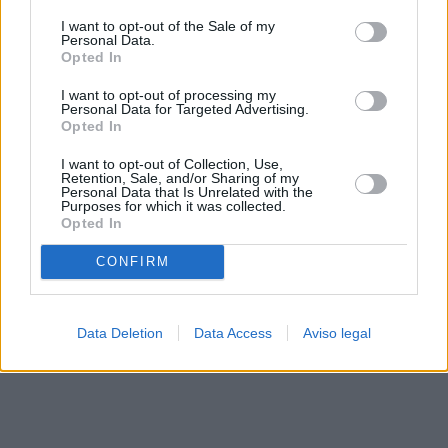
solo a este sitio web. Puede cambiar sus preferencias en
I want to opt-out of the Sale of my
cualquier momento entrando de nuevo en este sitio web o
Personal Data.
visitando nuestra política de privacidad.
Opted In
I want to opt-out of processing my
Personal Data for Targeted Advertising.
Opted In
I want to opt-out of Collection, Use,
Retention, Sale, and/or Sharing of my
Personal Data that Is Unrelated with the
Purposes for which it was collected.
Opted In
CONFIRM
Data Deletion
Data Access
Aviso legal