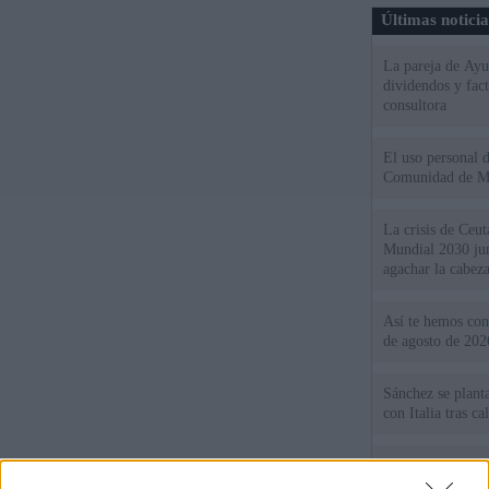
Últimas notici
La pareja de Ayu
dividendos y fac
consultora
El uso personal d
Comunidad de M
La crisis de Ceuta
Mundial 2030 ju
agachar la cabez
Así te hemos cont
de agosto de 202
Sánchez se plant
con Italia tras c
Los viajeros atra
Italia: “Es ridíc