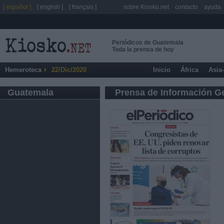
[ español ]
[ english ]
[ français ]
sobre Kiosko.net
contacto
ayuda
Periódicos de Guatemala
Toda la prensa de hoy
Hemeroteca
22/Dic/2020
Inicio
África
Asia
Guatemala
Prensa de Información G