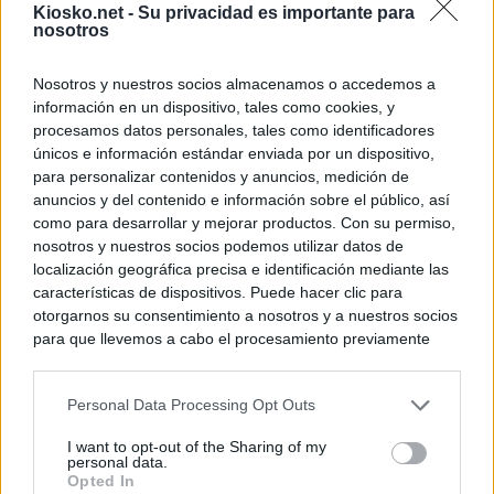
Kiosko.net -
Su privacidad es importante para
nosotros
Nosotros y nuestros socios almacenamos o accedemos a
información en un dispositivo, tales como cookies, y
procesamos datos personales, tales como identificadores
únicos e información estándar enviada por un dispositivo,
para personalizar contenidos y anuncios, medición de
anuncios y del contenido e información sobre el público, así
como para desarrollar y mejorar productos. Con su permiso,
nosotros y nuestros socios podemos utilizar datos de
localización geográfica precisa e identificación mediante las
características de dispositivos. Puede hacer clic para
otorgarnos su consentimiento a nosotros y a nuestros socios
para que llevemos a cabo el procesamiento previamente
descrito. De forma alternativa, puede acceder a información
más detallada y cambiar sus preferencias antes de otorgar o
Personal Data Processing Opt Outs
negar su consentimiento. Tenga en cuenta que algún
procesamiento de sus datos personales puede no requerir
I want to opt-out of the Sharing of my
de su consentimiento, pero usted tiene el derecho de
personal data.
rechazar tal procesamiento. Sus preferencias se aplicarán
Opted In