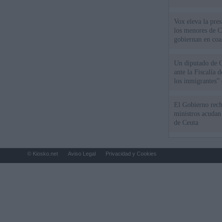
Vox eleva la pres
los menores de C
gobiernan en coa
Un diputado de 
ante la Fiscalía 
los inmigrantes”
El Gobierno rech
ministros acudan 
de Ceuta
© Kiosko.net
Aviso Legal
Privacidad y Cookies