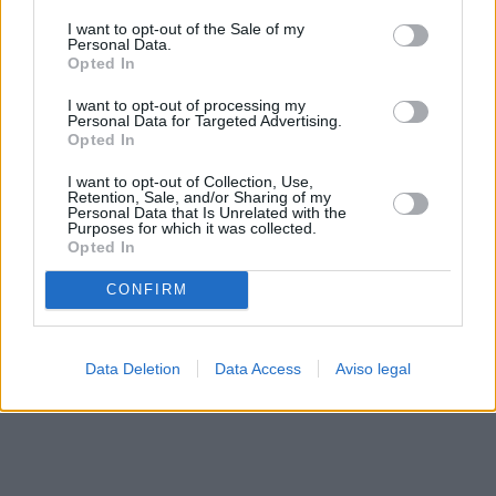
solo a este sitio web. Puede cambiar sus preferencias en
I want to opt-out of the Sale of my
cualquier momento entrando de nuevo en este sitio web o
Personal Data.
visitando nuestra política de privacidad.
Opted In
I want to opt-out of processing my
Personal Data for Targeted Advertising.
Opted In
I want to opt-out of Collection, Use,
Retention, Sale, and/or Sharing of my
Personal Data that Is Unrelated with the
Purposes for which it was collected.
Opted In
CONFIRM
Data Deletion
Data Access
Aviso legal