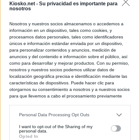
Kiosko.net -
Su privacidad es importante para
nosotros
Nosotros y nuestros socios almacenamos o accedemos a
información en un dispositivo, tales como cookies, y
procesamos datos personales, tales como identificadores
únicos e información estándar enviada por un dispositivo,
para personalizar contenidos y anuncios, medición de
anuncios y del contenido e información sobre el público, así
como para desarrollar y mejorar productos. Con su permiso,
nosotros y nuestros socios podemos utilizar datos de
localización geográfica precisa e identificación mediante las
características de dispositivos. Puede hacer clic para
otorgarnos su consentimiento a nosotros y a nuestros socios
para que llevemos a cabo el procesamiento previamente
descrito. De forma alternativa, puede acceder a información
más detallada y cambiar sus preferencias antes de otorgar o
Personal Data Processing Opt Outs
negar su consentimiento. Tenga en cuenta que algún
procesamiento de sus datos personales puede no requerir
I want to opt-out of the Sharing of my
de su consentimiento, pero usted tiene el derecho de
personal data.
rechazar tal procesamiento. Sus preferencias se aplicarán
Opted In