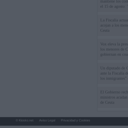
mantiene los cont
el 15 de agosto:
La Fiscalía actu
acojan a los meno
Ceuta
Vox eleva la pres
los menores de C
gobiernan en coa
Un diputado de 
ante la Fiscalía 
los inmigrantes”
El Gobierno rech
ministros acudan 
de Ceuta
© Kiosko.net
Aviso Legal
Privacidad y Cookies