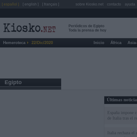
[ español ]
[ english ]
[ français ]
sobre Kiosko.net
contacto
ayuda
Periódicos de Egipto
Toda la prensa de hoy
Hemeroteca
22/Dic/2020
Inicio
África
Asia
Egipto
Últimas notici
España impone co
de Italia tras el
Italia rechaza e