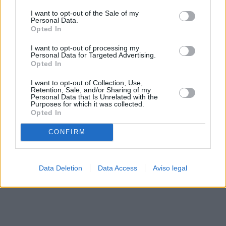
solo a este sitio web. Puede cambiar sus preferencias en
I want to opt-out of the Sale of my
cualquier momento entrando de nuevo en este sitio web o
Personal Data.
visitando nuestra política de privacidad.
Opted In
I want to opt-out of processing my
Personal Data for Targeted Advertising.
Opted In
I want to opt-out of Collection, Use,
Retention, Sale, and/or Sharing of my
Personal Data that Is Unrelated with the
Purposes for which it was collected.
Opted In
CONFIRM
Data Deletion
Data Access
Aviso legal