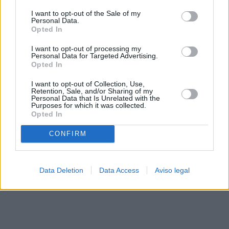
solo a este sitio web. Puede cambiar sus preferencias en
I want to opt-out of the Sale of my
cualquier momento entrando de nuevo en este sitio web o
Personal Data.
visitando nuestra política de privacidad.
Opted In
I want to opt-out of processing my
Personal Data for Targeted Advertising.
Opted In
I want to opt-out of Collection, Use,
Retention, Sale, and/or Sharing of my
Personal Data that Is Unrelated with the
Purposes for which it was collected.
Opted In
CONFIRM
Data Deletion
Data Access
Aviso legal