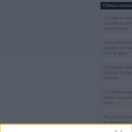
Últimas notici
El Gobierno da un
controles a viaj
proporcionales"
Italia rechaza e
mantiene los cont
el 15 de agosto:
El Gobierno rech
ministros acudan 
de Ceuta
La Fiscalía actu
acojan a los meno
Ceuta
Vox eleva la pres
los menores de C
gobiernan en coa