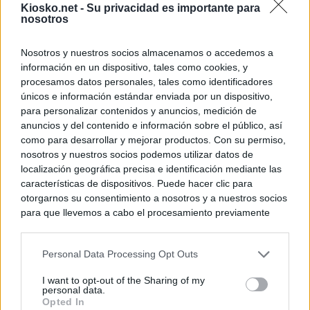
Kiosko.net -
Su privacidad es importante para
nosotros
Un diputado de 
ante la Fiscalía 
los inmigrantes”
Nosotros y nuestros socios almacenamos o accedemos a
información en un dispositivo, tales como cookies, y
procesamos datos personales, tales como identificadores
© Kiosko.net
Aviso Legal
Privacidad y Cookies
únicos e información estándar enviada por un dispositivo,
para personalizar contenidos y anuncios, medición de
anuncios y del contenido e información sobre el público, así
como para desarrollar y mejorar productos. Con su permiso,
nosotros y nuestros socios podemos utilizar datos de
localización geográfica precisa e identificación mediante las
características de dispositivos. Puede hacer clic para
otorgarnos su consentimiento a nosotros y a nuestros socios
para que llevemos a cabo el procesamiento previamente
descrito. De forma alternativa, puede acceder a información
más detallada y cambiar sus preferencias antes de otorgar o
Personal Data Processing Opt Outs
negar su consentimiento. Tenga en cuenta que algún
procesamiento de sus datos personales puede no requerir
I want to opt-out of the Sharing of my
de su consentimiento, pero usted tiene el derecho de
personal data.
rechazar tal procesamiento. Sus preferencias se aplicarán
Opted In