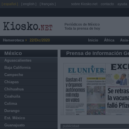
[ español ]
[ english ]
[ français ]
sobre Kiosko.net
contacto
ayuda
Periódicos de México
Toda la prensa de hoy
Hemeroteca
22/Dic/2020
Inicio
África
Asia
México
Prensa de Información G
Aguascalientes
Baja California
Campeche
Chiapas
Chihuahua
Coahuila
Colima
Durango
Est. México
Guanajuato
publicidad