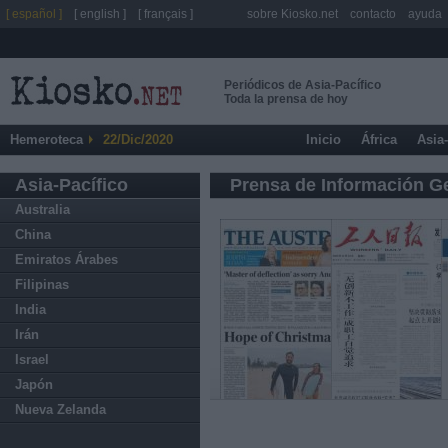
[ español ]
[ english ]
[ français ]
sobre Kiosko.net
contacto
ayuda
Periódicos de Asia-Pacífico
Toda la prensa de hoy
Hemeroteca
22/Dic/2020
Inicio
África
Asia
Asia-Pacífico
Prensa de Información G
Australia
China
Emiratos Árabes
Filipinas
India
Irán
Israel
Japón
Nueva Zelanda