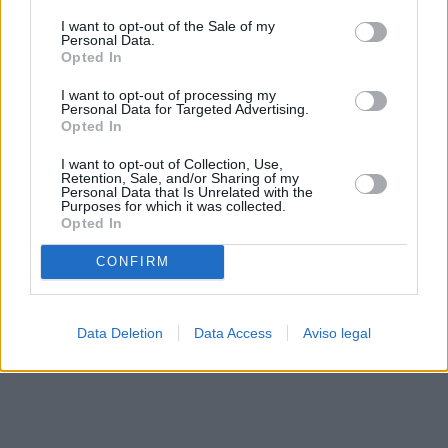
solo a este sitio web. Puede cambiar sus preferencias en
I want to opt-out of the Sale of my
cualquier momento entrando de nuevo en este sitio web o
Personal Data.
visitando nuestra política de privacidad.
Opted In
I want to opt-out of processing my
Personal Data for Targeted Advertising.
Opted In
I want to opt-out of Collection, Use,
Retention, Sale, and/or Sharing of my
Personal Data that Is Unrelated with the
Purposes for which it was collected.
Opted In
CONFIRM
Data Deletion
Data Access
Aviso legal