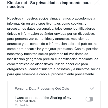
Kiosko.net -
Su privacidad es importante para
nosotros
Nosotros y nuestros socios almacenamos o accedemos a
información en un dispositivo, tales como cookies, y
procesamos datos personales, tales como identificadores
únicos e información estándar enviada por un dispositivo,
para personalizar contenidos y anuncios, medición de
anuncios y del contenido e información sobre el público, así
como para desarrollar y mejorar productos. Con su permiso,
nosotros y nuestros socios podemos utilizar datos de
localización geográfica precisa e identificación mediante las
características de dispositivos. Puede hacer clic para
otorgarnos su consentimiento a nosotros y a nuestros socios
para que llevemos a cabo el procesamiento previamente
descrito. De forma alternativa, puede acceder a información
más detallada y cambiar sus preferencias antes de otorgar o
Personal Data Processing Opt Outs
negar su consentimiento. Tenga en cuenta que algún
procesamiento de sus datos personales puede no requerir
I want to opt-out of the Sharing of my
de su consentimiento, pero usted tiene el derecho de
personal data.
rechazar tal procesamiento. Sus preferencias se aplicarán
Opted In