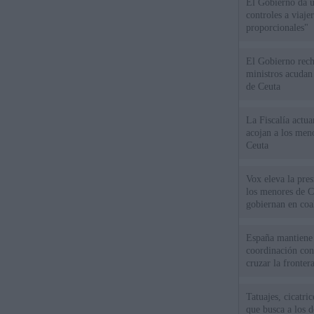
El Gobierno da un
controles a viaj
proporcionales"
El Gobierno rech
ministros acudan 
de Ceuta
La Fiscalía actu
acojan a los meno
Ceuta
Vox eleva la pres
los menores de C
gobiernan en coa
España mantiene l
coordinación con
cruzar la fronter
Tatuajes, cicatri
que busca a los d