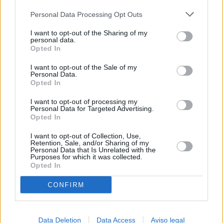
más detallada y cambiar sus preferencias antes de otorgar o
Personal Data Processing Opt Outs
negar su consentimiento. Tenga en cuenta que algún
procesamiento de sus datos personales puede no requerir
I want to opt-out of the Sharing of my
de su consentimiento, pero usted tiene el derecho de
personal data.
rechazar tal procesamiento. Sus preferencias se aplicarán
Opted In
solo a este sitio web. Puede cambiar sus preferencias en
I want to opt-out of the Sale of my
cualquier momento entrando de nuevo en este sitio web o
Personal Data.
visitando nuestra política de privacidad.
Opted In
I want to opt-out of processing my
Personal Data for Targeted Advertising.
Opted In
I want to opt-out of Collection, Use,
Retention, Sale, and/or Sharing of my
Personal Data that Is Unrelated with the
Purposes for which it was collected.
Opted In
CONFIRM
Data Deletion
Data Access
Aviso legal