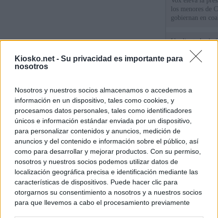
Vox eleva la pres
los menores de C
gobiernan en coa
Un diputado de 
ante la Fiscalía 
Kiosko.net -
Su privacidad es importante para
los inmigrantes”
nosotros
El Gobierno rech
Nosotros y nuestros socios almacenamos o accedemos a
ministros acudan 
de Ceuta
información en un dispositivo, tales como cookies, y
procesamos datos personales, tales como identificadores
únicos e información estándar enviada por un dispositivo,
para personalizar contenidos y anuncios, medición de
© Kiosko.net
Aviso Legal
Privacidad y Cookies
anuncios y del contenido e información sobre el público, así
como para desarrollar y mejorar productos. Con su permiso,
nosotros y nuestros socios podemos utilizar datos de
localización geográfica precisa e identificación mediante las
características de dispositivos. Puede hacer clic para
otorgarnos su consentimiento a nosotros y a nuestros socios
para que llevemos a cabo el procesamiento previamente
descrito. De forma alternativa, puede acceder a información