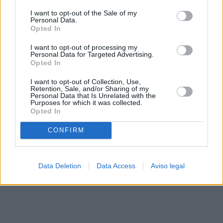
solo a este sitio web. Puede cambiar sus preferencias en
I want to opt-out of the Sale of my
cualquier momento entrando de nuevo en este sitio web o
Personal Data.
visitando nuestra política de privacidad.
Opted In
I want to opt-out of processing my
Personal Data for Targeted Advertising.
Opted In
I want to opt-out of Collection, Use,
Retention, Sale, and/or Sharing of my
Personal Data that Is Unrelated with the
Purposes for which it was collected.
Opted In
CONFIRM
Data Deletion
Data Access
Aviso legal