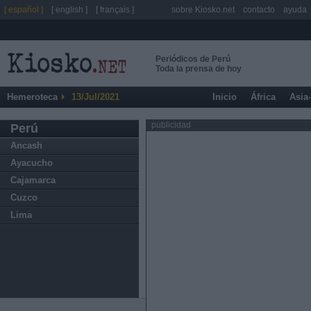
[ español ]
[ english ]
[ français ]
sobre Kiosko.net
contacto
ayuda
Periódicos de Perú
Toda la prensa de hoy
Hemeroteca
13/Jul/2021
Inicio
África
Asia
publicidad
Perú
Ancash
Ayacucho
Cajamarca
Cuzco
Lima