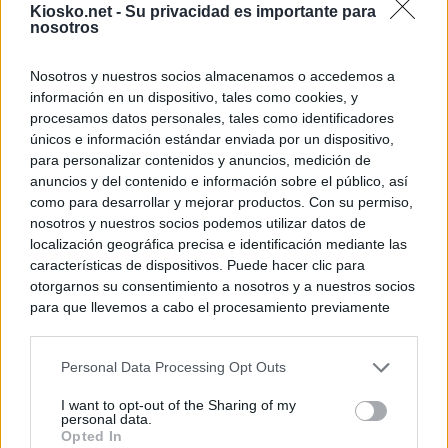
Kiosko.net -
Su privacidad es importante para
nosotros
Nosotros y nuestros socios almacenamos o accedemos a
información en un dispositivo, tales como cookies, y
procesamos datos personales, tales como identificadores
únicos e información estándar enviada por un dispositivo,
para personalizar contenidos y anuncios, medición de
anuncios y del contenido e información sobre el público, así
como para desarrollar y mejorar productos. Con su permiso,
nosotros y nuestros socios podemos utilizar datos de
localización geográfica precisa e identificación mediante las
características de dispositivos. Puede hacer clic para
otorgarnos su consentimiento a nosotros y a nuestros socios
para que llevemos a cabo el procesamiento previamente
descrito. De forma alternativa, puede acceder a información
más detallada y cambiar sus preferencias antes de otorgar o
Personal Data Processing Opt Outs
negar su consentimiento. Tenga en cuenta que algún
procesamiento de sus datos personales puede no requerir
I want to opt-out of the Sharing of my
de su consentimiento, pero usted tiene el derecho de
personal data.
rechazar tal procesamiento. Sus preferencias se aplicarán
Opted In