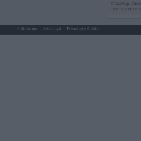
WhatsApp, Faceb
un nuevo cruce a
15 de agosto
© Kiosko.net
Aviso Legal
Privacidad y Cookies