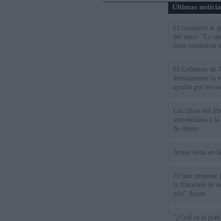
Últimas notici
El consejero al 
del ático: "Lo q
tiene residencia o
El Gobierno de A
directamente la 
ayudas por los i
Las cifras del át
inmobiliaria a l
de Ayuso
Ayuso reina en l
El juez propone j
la filtración de i
jefa" Ayuso
"¿Cuál es el plan