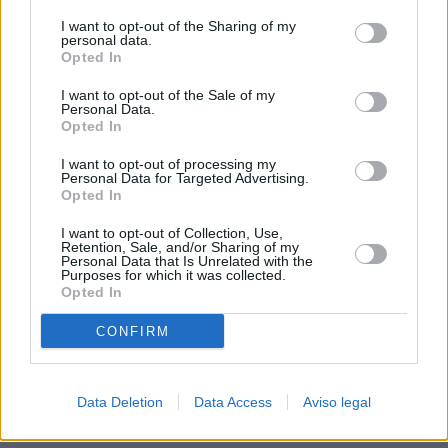
procesamiento de sus datos personales puede no requerir
I want to opt-out of the Sharing of my
de su consentimiento, pero usted tiene el derecho de
personal data.
rechazar tal procesamiento. Sus preferencias se aplicarán
Opted In
solo a este sitio web. Puede cambiar sus preferencias en
I want to opt-out of the Sale of my
cualquier momento entrando de nuevo en este sitio web o
Personal Data.
visitando nuestra política de privacidad.
Opted In
I want to opt-out of processing my
Personal Data for Targeted Advertising.
Opted In
I want to opt-out of Collection, Use,
Retention, Sale, and/or Sharing of my
Personal Data that Is Unrelated with the
Purposes for which it was collected.
Opted In
CONFIRM
Data Deletion
Data Access
Aviso legal