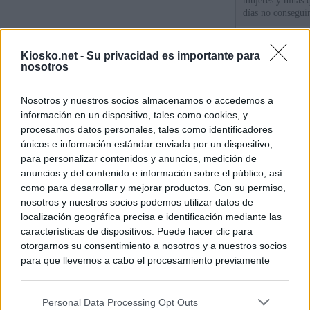
mujeres y niñas 
días no consegu
La protección de
Kiosko.net -
Su privacidad es importante para
de fronteras
nosotros
Meloni denuncia 
Nosotros y nuestros socios almacenamos o accedemos a
mientras llama a
información en un dispositivo, tales como cookies, y
para Italia con 
procesamos datos personales, tales como identificadores
únicos e información estándar enviada por un dispositivo,
para personalizar contenidos y anuncios, medición de
© Kiosko.net
Aviso Legal
Privacidad y Cookies
anuncios y del contenido e información sobre el público, así
como para desarrollar y mejorar productos. Con su permiso,
nosotros y nuestros socios podemos utilizar datos de
localización geográfica precisa e identificación mediante las
características de dispositivos. Puede hacer clic para
otorgarnos su consentimiento a nosotros y a nuestros socios
para que llevemos a cabo el procesamiento previamente
descrito. De forma alternativa, puede acceder a información
más detallada y cambiar sus preferencias antes de otorgar o
Personal Data Processing Opt Outs
negar su consentimiento. Tenga en cuenta que algún