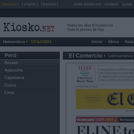
[ español ]
[ english ]
[ français ]
sobre Kiosko.net
contacto
ayuda
Todos los días El Comercio
Toda la prensa de hoy
Hemeroteca
13/Jul/2021
Inicio
África
Asia
Perú
El Comercio
Latinoamérica
Ancash
Ayacucho
Cajamarca
Cuzco
Lima