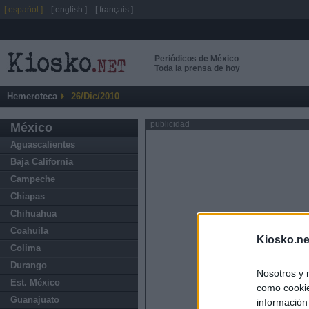
[ español ]
[ english ]
[ français ]
Periódicos de México
Toda la prensa de hoy
Hemeroteca
26/Dic/2010
publicidad
México
Aguascalientes
Baja California
Campeche
Chiapas
Chihuahua
Coahuila
Kiosko.ne
Colima
Durango
Nosotros y 
Est. México
como cookie
Guanajuato
información