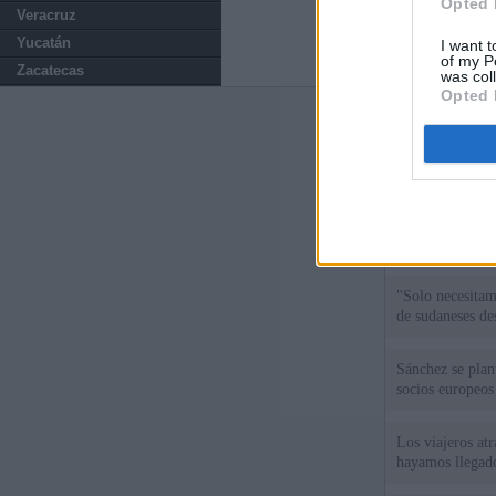
Opted 
Veracruz
Yucatán
I want t
of my P
Zacatecas
was col
Opted 
Últimas notic
El uso personal
El Gobierno de 
hace un año cu
"Solo necesita
de sudaneses de
Sánchez se plant
socios europeos
Los viajeros atr
hayamos llegado