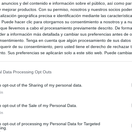
 anuncios y del contenido e información sobre el público, así como pa
 y mejorar productos. Con su permiso, nosotros y nuestros socios podem
alización geográfica precisa e identificación mediante las característic
s. Puede hacer clic para otorgarnos su consentimiento a nosotros y a n
 que llevemos a cabo el procesamiento previamente descrito. De forma 
er a información más detallada y cambiar sus preferencias antes de o
nsentimiento. Tenga en cuenta que algún procesamiento de sus datos
querir de su consentimiento, pero usted tiene el derecho de rechazar t
to. Sus preferencias se aplicarán solo a este sitio web. Puede cambia
s en cualquier momento entrando de nuevo en este sitio web o visitan
privacidad.
l Data Processing Opt Outs
o opt-out of the Sharing of my personal data.
In
o opt-out of the Sale of my Personal Data.
In
to opt-out of processing my Personal Data for Targeted
ing.