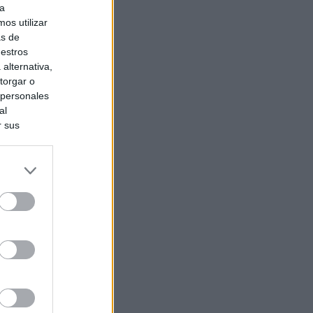
ra
os utilizar
as de
uestros
alternativa,
torgar o
 personales
al
r sus
do nuestra