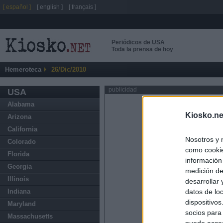
[ español ]
[ english ]
[ français ]
Periódicos de USA
Toda la prensa de hoy
Hemeroteca
26/Dic/2010
publicidad
USA
Alabama
Kiosko.ne
Arizona
California
Nosotros y 
Colorado
como cookie
Florida
información
Georgia
medición de
Illinois
desarrollar
datos de loc
Indiana
dispositivo
Maryland
socios para
Massachusetts
puede acced