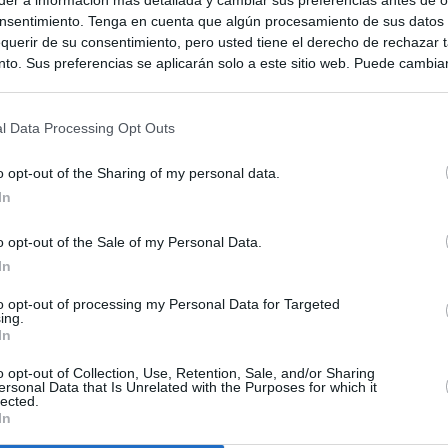
nsentimiento. Tenga en cuenta que algún procesamiento de sus datos
querir de su consentimiento, pero usted tiene el derecho de rechazar t
to. Sus preferencias se aplicarán solo a este sitio web. Puede cambia
s en cualquier momento entrando de nuevo en este sitio web o visitan
privacidad.
l Data Processing Opt Outs
o opt-out of the Sharing of my personal data.
In
o opt-out of the Sale of my Personal Data.
In
to opt-out of processing my Personal Data for Targeted
ias
SO
ing.
In
Kio
ará ante la Fiscalía al consejo de administración de Planifica
scándalo del ático
o opt-out of Collection, Use, Retention, Sale, and/or Sharing
Nav
ersonal Data that Is Unrelated with the Purposes for which it
del
lected.
In
cándalo Púnica y refugio de cargos del PP: así es la empresa
SÍ
pró el ático de Ayuso