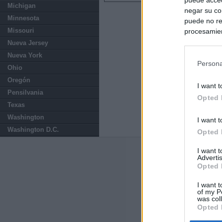
Michigan
negar su co
Minnesota
puede no re
Missouri
procesamien
preferencia
Nueva Jersey
política de 
Nueva York
Persona
Ohio
Oregón
I want t
Pensilvania
Opted 
Texas
Washington
I want t
Washington D.C.
Opted 
I want 
Últimas notic
Advertis
Opted 
El PSOE denunci
Madrid por el e
I want t
of my P
was col
Opted 
Herencia del es
pública que com