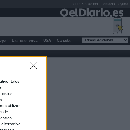
sobre Kiosko.net
contacto
ayuda
opa
Latinoamérica
USA
Canadá
tivo, tales
e
nuncios,
ra
os utilizar
as de
uestros
alternativa,
torgar o