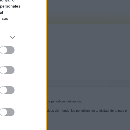
 personales
al
r sus
do nuestra
BRE KIOSKO.NET
sko.net
es la puerta de entrada a los periódicos del mundo.
ega por las portadas de los periódicos del mundo: los periódicos de tu ciudad, de tu país o
 otro extremo del mundo.
GUENOS