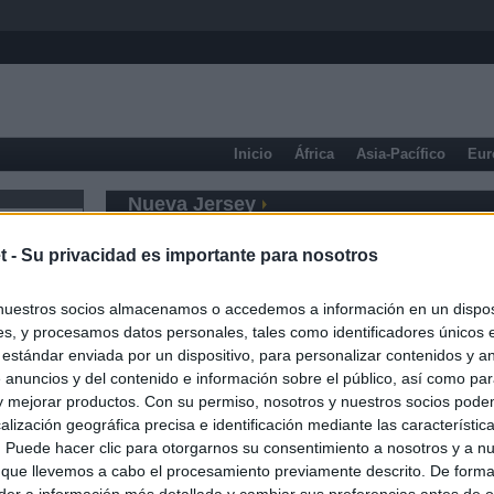
Inicio
África
Asia-Pacífico
Eur
Nueva Jersey
t -
Su privacidad es importante para nosotros
nuestros socios almacenamos o accedemos a información en un disposi
s, y procesamos datos personales, tales como identificadores únicos 
 estándar enviada por un dispositivo, para personalizar contenidos y a
 anuncios y del contenido e información sobre el público, así como pa
 y mejorar productos. Con su permiso, nosotros y nuestros socios podem
alización geográfica precisa e identificación mediante las característic
s. Puede hacer clic para otorgarnos su consentimiento a nosotros y a n
 que llevemos a cabo el procesamiento previamente descrito. De forma 
er a información más detallada y cambiar sus preferencias antes de o