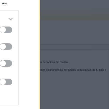
r sus
do nuestra
BRE KIOSKO.NET
sko.net
es la puerta de entrada a los periódicos del mundo.
ega por las portadas de los periódicos del mundo: los periódicos de tu ciudad, de tu país o
 otro extremo del mundo.
GUENOS