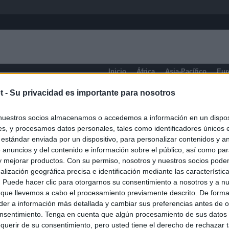
Inicio
África
Asia-Pacífico
Eur
t -
Su privacidad es importante para nosotros
Columbia Británica
nuestros socios almacenamos o accedemos a información en un disposi
s, y procesamos datos personales, tales como identificadores únicos 
 estándar enviada por un dispositivo, para personalizar contenidos y a
 anuncios y del contenido e información sobre el público, así como pa
 y mejorar productos. Con su permiso, nosotros y nuestros socios podem
alización geográfica precisa e identificación mediante las característic
s. Puede hacer clic para otorgarnos su consentimiento a nosotros y a n
 que llevemos a cabo el procesamiento previamente descrito. De forma 
er a información más detallada y cambiar sus preferencias antes de o
nsentimiento. Tenga en cuenta que algún procesamiento de sus datos
querir de su consentimiento, pero usted tiene el derecho de rechazar t