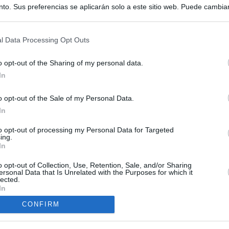
to. Sus preferencias se aplicarán solo a este sitio web. Puede cambia
s en cualquier momento entrando de nuevo en este sitio web o visitan
privacidad.
l Data Processing Opt Outs
o opt-out of the Sharing of my personal data.
In
o opt-out of the Sale of my Personal Data.
ias
In
SO
to opt-out of processing my Personal Data for Targeted
Kio
 la alerta en Ceuta y estrecha la coordinación con Marruecos
ing.
adas a cruzar la frontera
In
Nav
del
o opt-out of Collection, Use, Retention, Sale, and/or Sharing
esión sobre el PP por la acogida de los menores de Ceuta en las
SÍ
ersonal Data that Is Unrelated with the Purposes for which it
e gobiernan en coalición
lected.
In
iar a los menores migrantes
CONFIRM
rices y ADN: dentro de la oficina que busca a los desaparecidos de