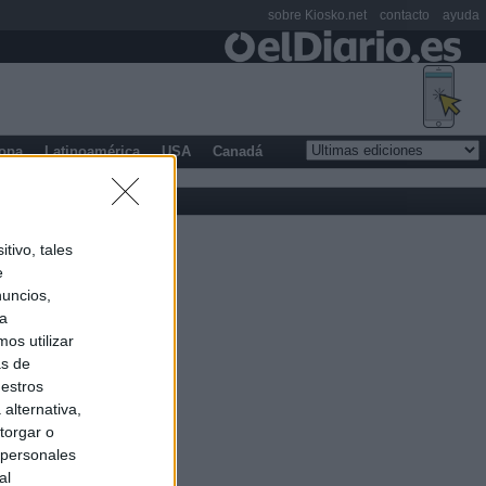
sobre Kiosko.net
contacto
ayuda
opa
Latinoamérica
USA
Canadá
tivo, tales
e
nuncios,
ra
os utilizar
as de
uestros
alternativa,
torgar o
 personales
al