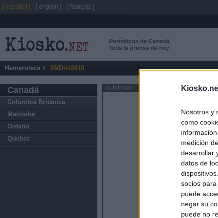
[ español ]
[ english ]
[ français ]
Periódicos de Canadá
Toda la prensa de hoy
Hemeroteca
26/Dic/2010
Kiosko.ne
publicidad
Canadá
Columbia Británica
Nosotros y 
Manitoba
como cookie
Ontario
información
Quebec
medición de
desarrollar
datos de loc
dispositivo
socios para
puede acced
negar su co
puede no re