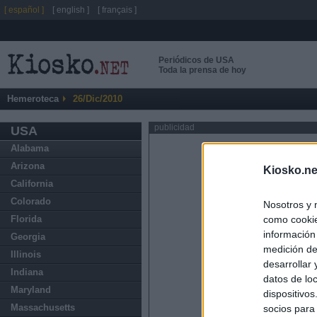
[ español ]
[ english ]
[ français ]
Periódicos de USA
Toda la prensa de hoy
Hemeroteca
26/Dic/2010
publicidad
USA
Alabama
Arizona
Kiosko.ne
California
Colorado
Nosotros y 
como cookie
Florida
información
Georgia
medición de
Illinois
desarrollar
Indiana
datos de loc
Maryland
dispositivo
Massachusetts
socios para