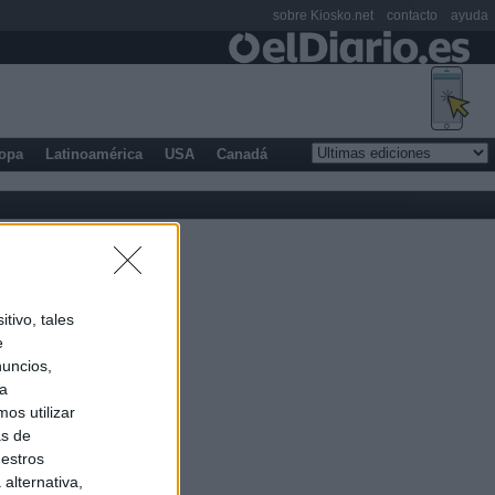
sobre Kiosko.net
contacto
ayuda
opa
Latinoamérica
USA
Canadá
tivo, tales
e
nuncios,
ra
os utilizar
as de
uestros
alternativa,