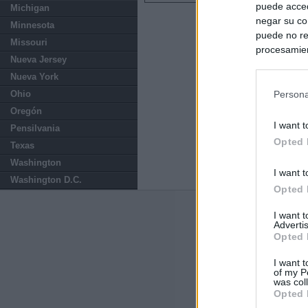
puede acced
Michigan
negar su co
Minnesota
puede no re
Missouri
procesamien
Nueva Jersey
preferencia
Nueva York
política de 
Ohio
Persona
Oregón
I want t
Pensilvania
Opted 
Texas
Washington
I want t
Washington D.C.
Opted 
Últimas notic
I want 
Advertis
Opted 
España impone co
Meloni a quitar
I want t
of my P
was col
Italia rechaza 
Opted 
España hasta el