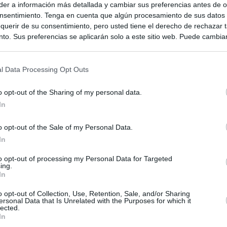
er a información más detallada y cambiar sus preferencias antes de o
nsentimiento. Tenga en cuenta que algún procesamiento de sus datos
querir de su consentimiento, pero usted tiene el derecho de rechazar t
to. Sus preferencias se aplicarán solo a este sitio web. Puede cambia
s en cualquier momento entrando de nuevo en este sitio web o visitan
privacidad.
l Data Processing Opt Outs
o opt-out of the Sharing of my personal data.
In
o opt-out of the Sale of my Personal Data.
In
ias
to opt-out of processing my Personal Data for Targeted
SO
ing.
In
Kio
ntroles a los viajeros procedentes de Italia tras el rechazo de
los
o opt-out of Collection, Use, Retention, Sale, and/or Sharing
Nav
del
ersonal Data that Is Unrelated with the Purposes for which it
lected.
el ultimátum del Gobierno y mantiene los controles a viajeros de
In
SÍ
 15 de agosto: "No aceptamos imposiciones"