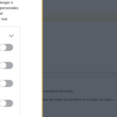
torgar o
 personales
al
r sus
do nuestra
BRE KIOSKO.NET
sko.net
es la puerta de entrada a los periódicos del mundo.
ega por las portadas de los periódicos del mundo: los periódicos de tu ciudad, de tu país o
 otro extremo del mundo.
GUENOS